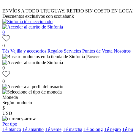
ENVÍOS A TODO URUGUAY. RETIRO SIN COSTO EN LOCA
Descuentos exclusivos con scotiabank
0
0
Tés
Vajilla y accesorios
Regalos
Servicios
Puntos de Venta
Nosotros
0
0
Moneda
Según producto
$
USD
Por tipo
Té blanco
Té amarillo
Té verde
Té matcha
Té oolong
Té negro
Té pu