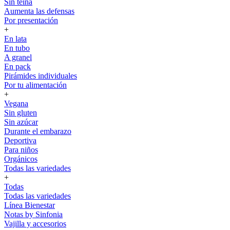
Sin teína
Aumenta las defensas
Por presentación
+
En lata
En tubo
A granel
En pack
Pirámides individuales
Por tu alimentación
+
Vegana
Sin gluten
Sin azúcar
Durante el embarazo
Deportiva
Para niños
Orgánicos
Todas las variedades
+
Todas
Todas las variedades
Línea Bienestar
Notas by Sinfonia
Vajilla y accesorios