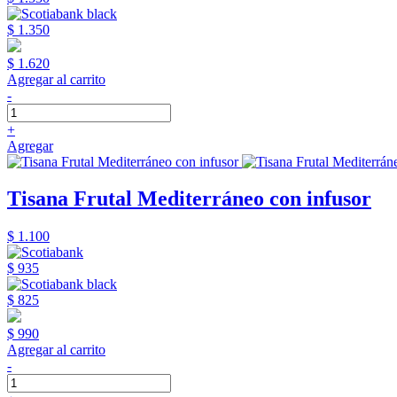
$ 1.350
$ 1.620
Agregar al carrito
-
+
Agregar
Tisana Frutal Mediterráneo con infusor
$ 1.100
$ 935
$ 825
$ 990
Agregar al carrito
-