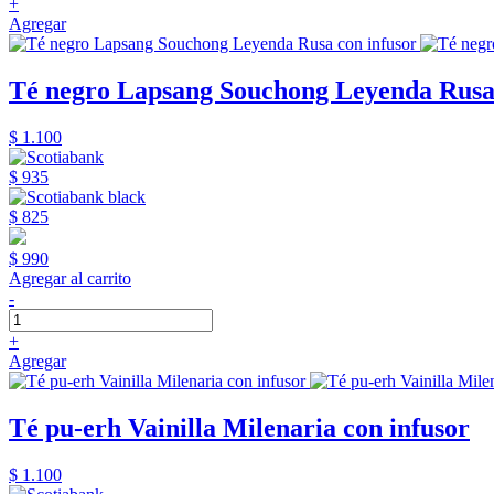
+
Agregar
Té negro Lapsang Souchong Leyenda Rusa 
$ 1.100
$ 935
$ 825
$ 990
Agregar al carrito
-
+
Agregar
Té pu-erh Vainilla Milenaria con infusor
$ 1.100