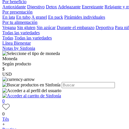
Por beneficio
Antioxidante
Digestivo
Detox
Adelgazante
Energizante
Relajante y 
Por presentación
En lata
En tubo
A granel
En pack
Pirámides individuales
Por tu alimentación
Vegana
Sin gluten
Sin azúcar
Durante el embarazo
Deportiva
Para ni
Todas las variedades
Todas
Todas las variedades
Línea Bienestar
Notas by Sinfonia
Moneda
Según producto
$
USD
0
0
Tés
+