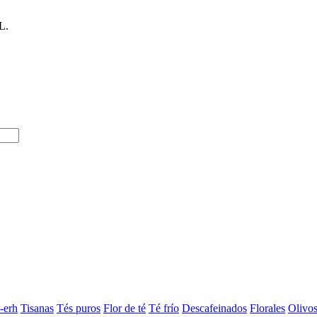
L.
-erh
Tisanas
Tés puros
Flor de té
Té frío
Descafeinados
Florales
Olivo