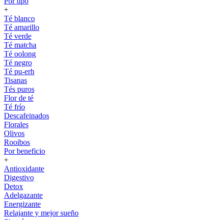
Por tipo
+
Té blanco
Té amarillo
Té verde
Té matcha
Té oolong
Té negro
Té pu-erh
Tisanas
Tés puros
Flor de té
Té frío
Descafeinados
Florales
Olivos
Rooibos
Por beneficio
+
Antioxidante
Digestivo
Detox
Adelgazante
Energizante
Relajante y mejor sueño