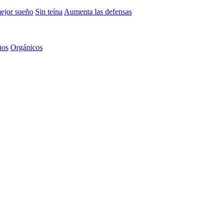
mejor sueño
Sin teína
Aumenta las defensas
ños
Orgánicos