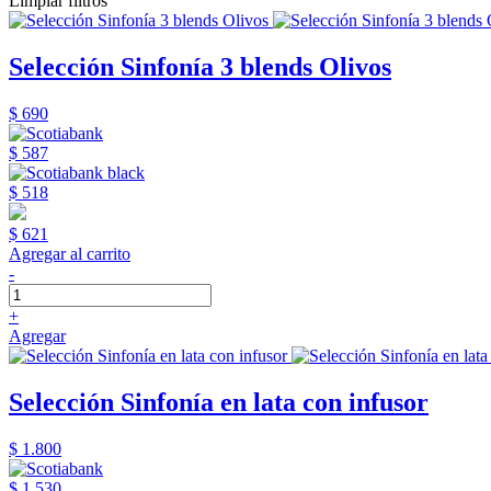
Limpiar filtros
Selección Sinfonía 3 blends Olivos
$ 690
$ 587
$ 518
$ 621
Agregar al carrito
-
+
Agregar
Selección Sinfonía en lata con infusor
$ 1.800
$ 1.530