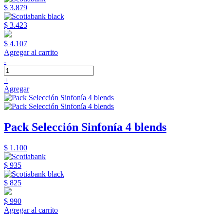
$ 3.879
$ 3.423
$ 4.107
Agregar al carrito
-
+
Agregar
Pack Selección Sinfonía 4 blends
$ 1.100
$ 935
$ 825
$ 990
Agregar al carrito