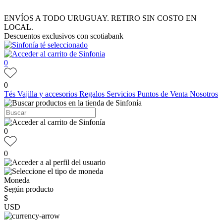
ENVÍOS A TODO URUGUAY. RETIRO SIN COSTO EN
LOCAL.
Descuentos exclusivos con scotiabank
0
0
Tés
Vajilla y accesorios
Regalos
Servicios
Puntos de Venta
Nosotros
0
0
Moneda
Según producto
$
USD