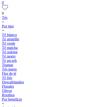
0
0
Tés
+
Por tipo
+
Té blanco
Té amarillo
Té verde
Té matcha
Té oolong
Té negro
Té pu-erh
Tisanas
Tés puros
Flor de té
Té frío
Descafeinados
Florales
Olivos
Rooibos
Por beneficio
+