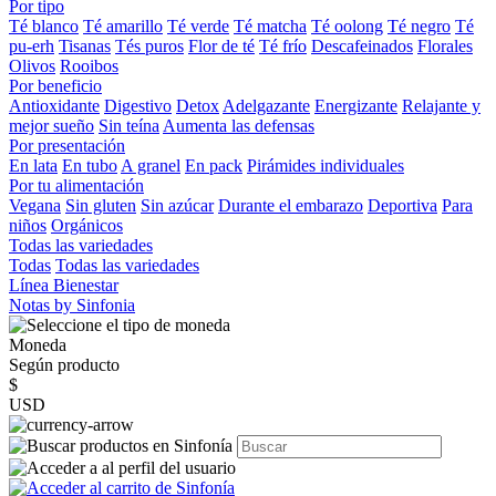
Por tipo
Té blanco
Té amarillo
Té verde
Té matcha
Té oolong
Té negro
Té
pu-erh
Tisanas
Tés puros
Flor de té
Té frío
Descafeinados
Florales
Olivos
Rooibos
Por beneficio
Antioxidante
Digestivo
Detox
Adelgazante
Energizante
Relajante y
mejor sueño
Sin teína
Aumenta las defensas
Por presentación
En lata
En tubo
A granel
En pack
Pirámides individuales
Por tu alimentación
Vegana
Sin gluten
Sin azúcar
Durante el embarazo
Deportiva
Para
niños
Orgánicos
Todas las variedades
Todas
Todas las variedades
Línea Bienestar
Notas by Sinfonia
Moneda
Según producto
$
USD