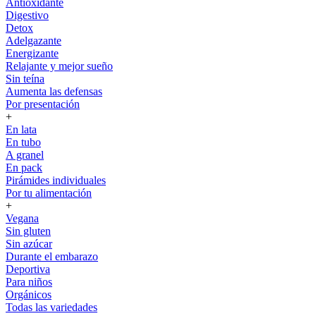
Antioxidante
Digestivo
Detox
Adelgazante
Energizante
Relajante y mejor sueño
Sin teína
Aumenta las defensas
Por presentación
+
En lata
En tubo
A granel
En pack
Pirámides individuales
Por tu alimentación
+
Vegana
Sin gluten
Sin azúcar
Durante el embarazo
Deportiva
Para niños
Orgánicos
Todas las variedades