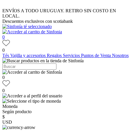
ENVÍOS A TODO URUGUAY. RETIRO SIN COSTO EN
LOCAL.
Descuentos exclusivos con scotiabank
0
0
Tés
Vajilla y accesorios
Regalos
Servicios
Puntos de Venta
Nosotros
0
0
Moneda
Según producto
$
USD