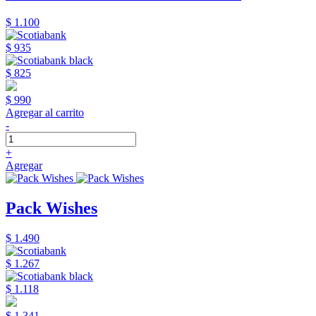
$ 1.100
$ 935
$ 825
$ 990
Agregar al carrito
-
+
Agregar
Pack Wishes
$ 1.490
$ 1.267
$ 1.118
$ 1.341