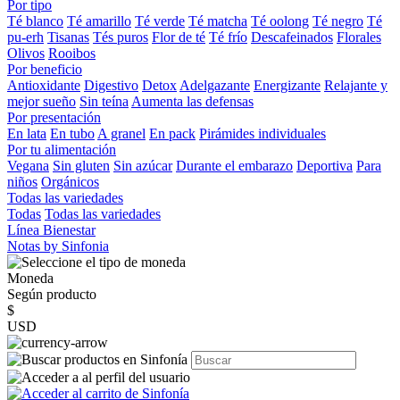
Por tipo
Té blanco
Té amarillo
Té verde
Té matcha
Té oolong
Té negro
Té
pu-erh
Tisanas
Tés puros
Flor de té
Té frío
Descafeinados
Florales
Olivos
Rooibos
Por beneficio
Antioxidante
Digestivo
Detox
Adelgazante
Energizante
Relajante y
mejor sueño
Sin teína
Aumenta las defensas
Por presentación
En lata
En tubo
A granel
En pack
Pirámides individuales
Por tu alimentación
Vegana
Sin gluten
Sin azúcar
Durante el embarazo
Deportiva
Para
niños
Orgánicos
Todas las variedades
Todas
Todas las variedades
Línea Bienestar
Notas by Sinfonia
Moneda
Según producto
$
USD