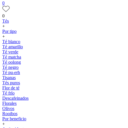
0
0
Tés
+
Por tipo
+
Té blanco
Té amarillo
Té verde
Té matcha
Té oolong
Té negro
Té pu-erh
Tisanas
Tés puros
Flor de té
Té frío
Descafeinados
Florales
Olivos
Rooibos
Por beneficio
+