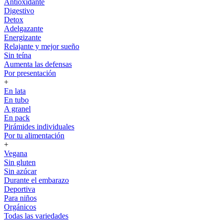
Antioxidante
Digestivo
Detox
Adelgazante
Energizante
Relajante y mejor sueño
Sin teína
Aumenta las defensas
Por presentación
+
En lata
En tubo
A granel
En pack
Pirámides individuales
Por tu alimentación
+
Vegana
Sin gluten
Sin azúcar
Durante el embarazo
Deportiva
Para niños
Orgánicos
Todas las variedades