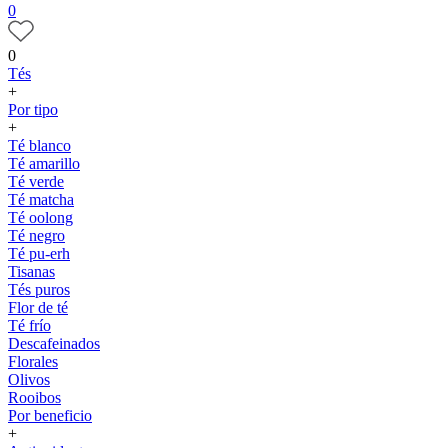
0
0
Tés
+
Por tipo
+
Té blanco
Té amarillo
Té verde
Té matcha
Té oolong
Té negro
Té pu-erh
Tisanas
Tés puros
Flor de té
Té frío
Descafeinados
Florales
Olivos
Rooibos
Por beneficio
+