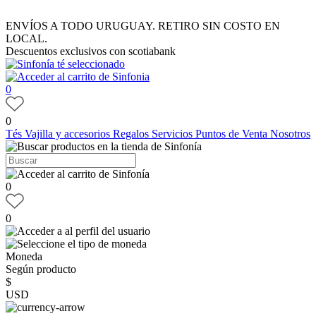
ENVÍOS A TODO URUGUAY. RETIRO SIN COSTO EN
LOCAL.
Descuentos exclusivos con scotiabank
0
0
Tés
Vajilla y accesorios
Regalos
Servicios
Puntos de Venta
Nosotros
0
0
Moneda
Según producto
$
USD