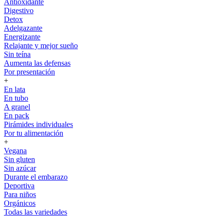
Antioxidante
Digestivo
Detox
Adelgazante
Energizante
Relajante y mejor sueño
Sin teína
Aumenta las defensas
Por presentación
+
En lata
En tubo
A granel
En pack
Pirámides individuales
Por tu alimentación
+
Vegana
Sin gluten
Sin azúcar
Durante el embarazo
Deportiva
Para niños
Orgánicos
Todas las variedades