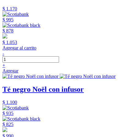
$ 1.170
$ 995
$ 878
$ 1.053
Agregar al carrito
-
+
Agregar
Té negro Noël con infusor
$ 1.100
$ 935
$ 825
$ 990