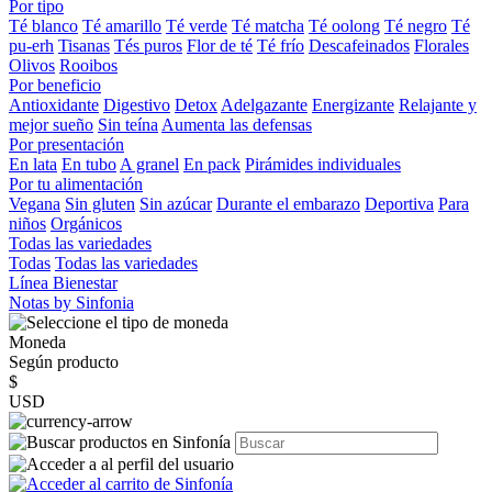
Por tipo
Té blanco
Té amarillo
Té verde
Té matcha
Té oolong
Té negro
Té
pu-erh
Tisanas
Tés puros
Flor de té
Té frío
Descafeinados
Florales
Olivos
Rooibos
Por beneficio
Antioxidante
Digestivo
Detox
Adelgazante
Energizante
Relajante y
mejor sueño
Sin teína
Aumenta las defensas
Por presentación
En lata
En tubo
A granel
En pack
Pirámides individuales
Por tu alimentación
Vegana
Sin gluten
Sin azúcar
Durante el embarazo
Deportiva
Para
niños
Orgánicos
Todas las variedades
Todas
Todas las variedades
Línea Bienestar
Notas by Sinfonia
Moneda
Según producto
$
USD