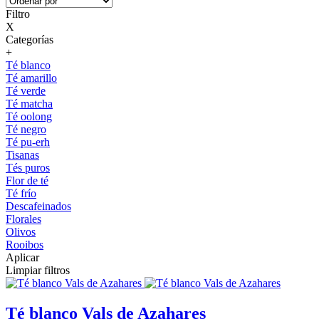
Filtro
X
Categorías
+
Té blanco
Té amarillo
Té verde
Té matcha
Té oolong
Té negro
Té pu-erh
Tisanas
Tés puros
Flor de té
Té frío
Descafeinados
Florales
Olivos
Rooibos
Aplicar
Limpiar filtros
Té blanco Vals de Azahares