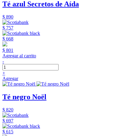
Té azul Secretos de Aída
$ 890
$ 757
$ 668
$ 801
Agregar al carrito
-
+
Agregar
Té negro Noël
$ 820
$ 697
$ 615