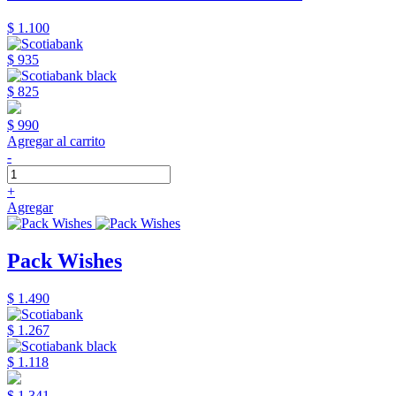
$ 1.100
$ 935
$ 825
$ 990
Agregar al carrito
-
+
Agregar
Pack Wishes
$ 1.490
$ 1.267
$ 1.118
$ 1.341