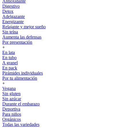
Antioxidante
Digestivo
Detox
Adelgazante
Energizante
Relajante y mejor sueño
Sin teína
Aumenta las defensas
Por presentación
+
En lata
En tubo
A granel
En pack
Pirámides individuales
Por tu alimentación
+
Vegana
Sin gluten
Sin azúcar
Durante el embarazo
Deportiva
Para niños
Orgánicos
Todas las variedades