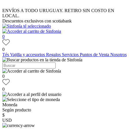
ENVÍOS A TODO URUGUAY. RETIRO SIN COSTO EN
LOCAL.
Descuentos exclusivos con scotiabank
0
0
Tés
Vajilla y accesorios
Regalos
Servicios
Puntos de Venta
Nosotros
0
0
Moneda
Según producto
$
USD