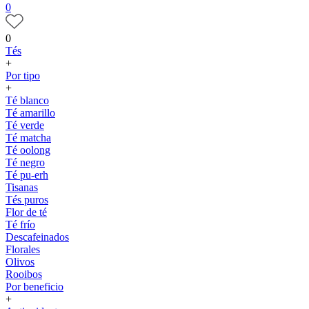
0
0
Tés
+
Por tipo
+
Té blanco
Té amarillo
Té verde
Té matcha
Té oolong
Té negro
Té pu-erh
Tisanas
Tés puros
Flor de té
Té frío
Descafeinados
Florales
Olivos
Rooibos
Por beneficio
+