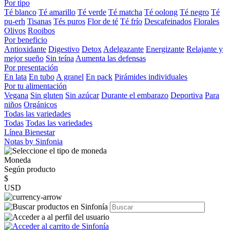
Por tipo
Té blanco
Té amarillo
Té verde
Té matcha
Té oolong
Té negro
Té
pu-erh
Tisanas
Tés puros
Flor de té
Té frío
Descafeinados
Florales
Olivos
Rooibos
Por beneficio
Antioxidante
Digestivo
Detox
Adelgazante
Energizante
Relajante y
mejor sueño
Sin teína
Aumenta las defensas
Por presentación
En lata
En tubo
A granel
En pack
Pirámides individuales
Por tu alimentación
Vegana
Sin gluten
Sin azúcar
Durante el embarazo
Deportiva
Para
niños
Orgánicos
Todas las variedades
Todas
Todas las variedades
Línea Bienestar
Notas by Sinfonia
Moneda
Según producto
$
USD