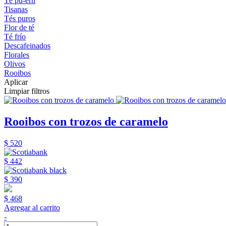
Té pu-erh
Tisanas
Tés puros
Flor de té
Té frío
Descafeinados
Florales
Olivos
Rooibos
Aplicar
Limpiar filtros
Rooibos con trozos de caramelo
$ 520
$ 442
$ 390
$ 468
Agregar al carrito
-