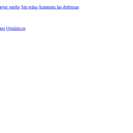
mejor sueño
Sin teína
Aumenta las defensas
ños
Orgánicos