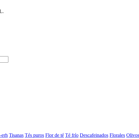
L.
-erh
Tisanas
Tés puros
Flor de té
Té frío
Descafeinados
Florales
Olivo