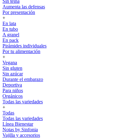
Sin teína
Aumenta las defensas
Por presentación
+
En lata
En tubo
A granel
En pack
Pirámides individuales
Por tu alimentación
+
Vegana
Sin gluten
Sin azúcar
Durante el embarazo
Deportiva
Para niños
Orgánicos
Todas las variedades
+
Todas
Todas las variedades
Línea Bienestar
Notas by Sinfonia
Vajilla y accesorios