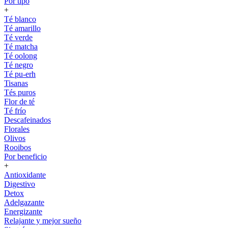
Por tipo
+
Té blanco
Té amarillo
Té verde
Té matcha
Té oolong
Té negro
Té pu-erh
Tisanas
Tés puros
Flor de té
Té frío
Descafeinados
Florales
Olivos
Rooibos
Por beneficio
+
Antioxidante
Digestivo
Detox
Adelgazante
Energizante
Relajante y mejor sueño