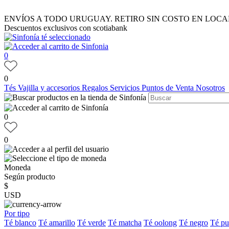
ENVÍOS A TODO URUGUAY. RETIRO SIN COSTO EN LOCA
Descuentos exclusivos con scotiabank
0
0
Tés
Vajilla y accesorios
Regalos
Servicios
Puntos de Venta
Nosotros
0
0
Moneda
Según producto
$
USD
Por tipo
Té blanco
Té amarillo
Té verde
Té matcha
Té oolong
Té negro
Té pu