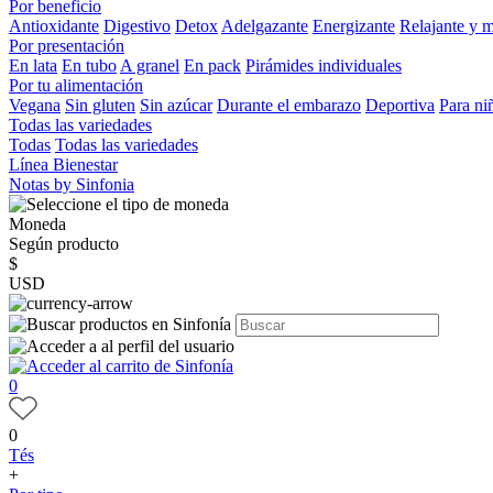
Por beneficio
Antioxidante
Digestivo
Detox
Adelgazante
Energizante
Relajante y 
Por presentación
En lata
En tubo
A granel
En pack
Pirámides individuales
Por tu alimentación
Vegana
Sin gluten
Sin azúcar
Durante el embarazo
Deportiva
Para ni
Todas las variedades
Todas
Todas las variedades
Línea Bienestar
Notas by Sinfonia
Moneda
Según producto
$
USD
0
0
Tés
+