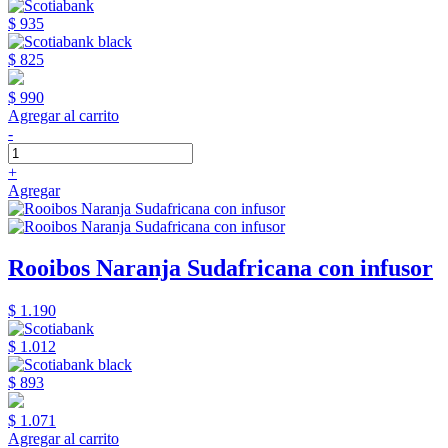
$ 935
$ 825
$ 990
Agregar al carrito
-
+
Agregar
Rooibos Naranja Sudafricana con infusor
$ 1.190
$ 1.012
$ 893
$ 1.071
Agregar al carrito