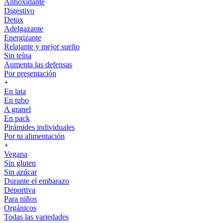
Antioxidante
Digestivo
Detox
Adelgazante
Energizante
Relajante y mejor sueño
Sin teína
Aumenta las defensas
Por presentación
+
En lata
En tubo
A granel
En pack
Pirámides individuales
Por tu alimentación
+
Vegana
Sin gluten
Sin azúcar
Durante el embarazo
Deportiva
Para niños
Orgánicos
Todas las variedades