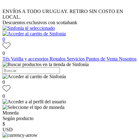
ENVÍOS A TODO URUGUAY. RETIRO SIN COSTO EN
LOCAL.
Descuentos exclusivos con scotiabank
0
0
Tés
Vajilla y accesorios
Regalos
Servicios
Puntos de Venta
Nosotros
0
0
Moneda
Según producto
$
USD