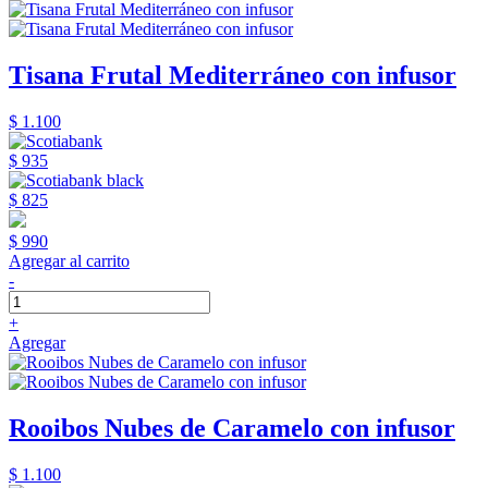
Tisana Frutal Mediterráneo con infusor
$ 1.100
$ 935
$ 825
$ 990
Agregar al carrito
-
+
Agregar
Rooibos Nubes de Caramelo con infusor
$ 1.100