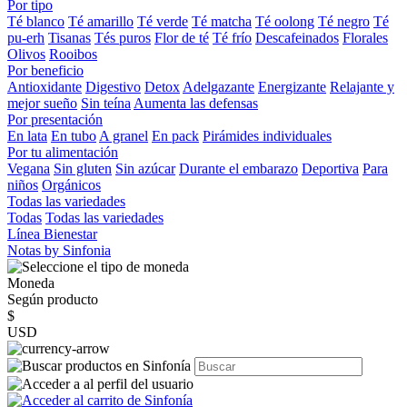
Por tipo
Té blanco
Té amarillo
Té verde
Té matcha
Té oolong
Té negro
Té
pu-erh
Tisanas
Tés puros
Flor de té
Té frío
Descafeinados
Florales
Olivos
Rooibos
Por beneficio
Antioxidante
Digestivo
Detox
Adelgazante
Energizante
Relajante y
mejor sueño
Sin teína
Aumenta las defensas
Por presentación
En lata
En tubo
A granel
En pack
Pirámides individuales
Por tu alimentación
Vegana
Sin gluten
Sin azúcar
Durante el embarazo
Deportiva
Para
niños
Orgánicos
Todas las variedades
Todas
Todas las variedades
Línea Bienestar
Notas by Sinfonia
Moneda
Según producto
$
USD