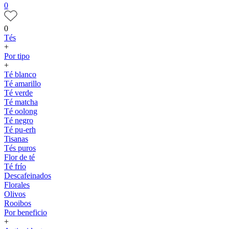
0
0
Tés
+
Por tipo
+
Té blanco
Té amarillo
Té verde
Té matcha
Té oolong
Té negro
Té pu-erh
Tisanas
Tés puros
Flor de té
Té frío
Descafeinados
Florales
Olivos
Rooibos
Por beneficio
+