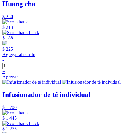
Huang cha
$ 250
$ 213
$ 188
$ 225
Agregar al carrito
-
+
Agregar
Infusionador de té individual
$ 1.700
$ 1.445
$ 1.275