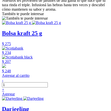
Nuestros tés provienen de jardines de alta gama lo que hace que tu
taza rinda el triple. Infusioná las hebras hasta tres veces y descubrí
cómo mantienen su sabor y aroma.
También te puede interesar
Bolsa kraft 25 g
$ 275
$ 234
$ 207
$ 248
Agregar al carrito
-
+
Agregar
Darjeeling