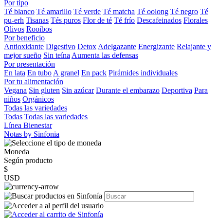
Por tipo
Té blanco
Té amarillo
Té verde
Té matcha
Té oolong
Té negro
Té
pu-erh
Tisanas
Tés puros
Flor de té
Té frío
Descafeinados
Florales
Olivos
Rooibos
Por beneficio
Antioxidante
Digestivo
Detox
Adelgazante
Energizante
Relajante y
mejor sueño
Sin teína
Aumenta las defensas
Por presentación
En lata
En tubo
A granel
En pack
Pirámides individuales
Por tu alimentación
Vegana
Sin gluten
Sin azúcar
Durante el embarazo
Deportiva
Para
niños
Orgánicos
Todas las variedades
Todas
Todas las variedades
Línea Bienestar
Notas by Sinfonia
Moneda
Según producto
$
USD