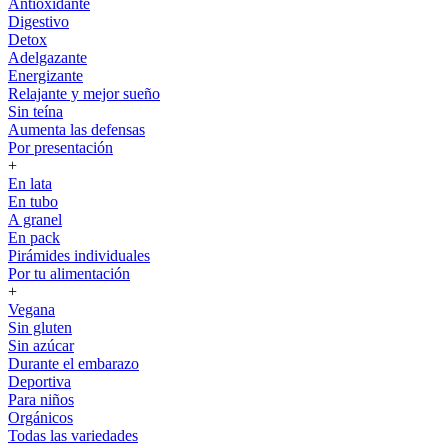
Antioxidante
Digestivo
Detox
Adelgazante
Energizante
Relajante y mejor sueño
Sin teína
Aumenta las defensas
Por presentación
+
En lata
En tubo
A granel
En pack
Pirámides individuales
Por tu alimentación
+
Vegana
Sin gluten
Sin azúcar
Durante el embarazo
Deportiva
Para niños
Orgánicos
Todas las variedades