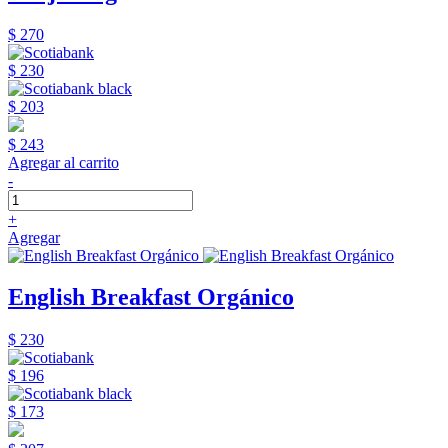
$ 270
$ 230
$ 203
$ 243
Agregar al carrito
-
+
Agregar
English Breakfast Orgánico
$ 230
$ 196
$ 173