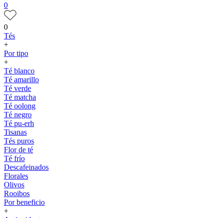
0
0
Tés
+
Por tipo
+
Té blanco
Té amarillo
Té verde
Té matcha
Té oolong
Té negro
Té pu-erh
Tisanas
Tés puros
Flor de té
Té frío
Descafeinados
Florales
Olivos
Rooibos
Por beneficio
+