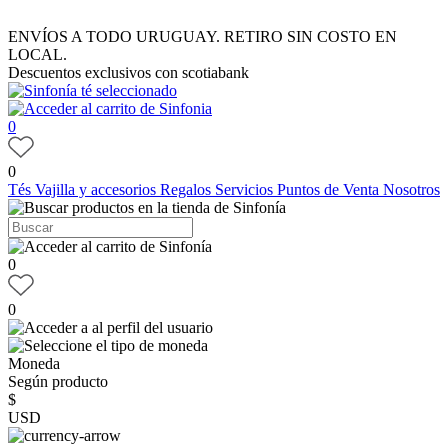
ENVÍOS A TODO URUGUAY. RETIRO SIN COSTO EN
LOCAL.
Descuentos exclusivos con scotiabank
0
0
Tés
Vajilla y accesorios
Regalos
Servicios
Puntos de Venta
Nosotros
0
0
Moneda
Según producto
$
USD