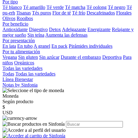
Por tipo
Té blanco
Té amarillo
Té verde
Té matcha
Té oolong
Té negro
Té
pu-erh
Tisanas
Tés puros
Flor de té
Té frío
Descafeinados
Florales
Olivos
Rooibos
Por beneficio
Antioxidante
Digestivo
Detox
Adelgazante
Energizante
Relajante y
mejor sueño
Sin teína
Aumenta las defensas
Por presentación
En lata
En tubo
A granel
En pack
Pirámides individuales
Por tu alimentación
Vegana
Sin gluten
Sin azúcar
Durante el embarazo
Deportiva
Para
niños
Orgánicos
Todas las variedades
Todas
Todas las variedades
Línea Bienestar
Notas by Sinfonia
Moneda
Según producto
$
USD