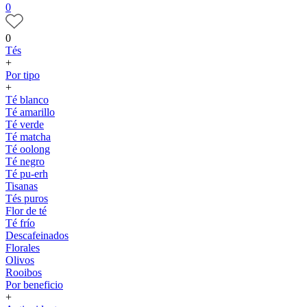
0
0
Tés
+
Por tipo
+
Té blanco
Té amarillo
Té verde
Té matcha
Té oolong
Té negro
Té pu-erh
Tisanas
Tés puros
Flor de té
Té frío
Descafeinados
Florales
Olivos
Rooibos
Por beneficio
+