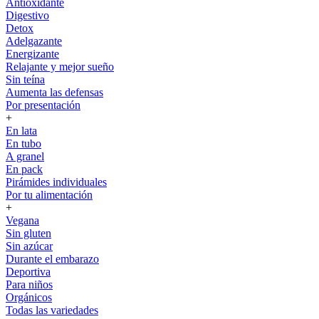
Antioxidante
Digestivo
Detox
Adelgazante
Energizante
Relajante y mejor sueño
Sin teína
Aumenta las defensas
Por presentación
+
En lata
En tubo
A granel
En pack
Pirámides individuales
Por tu alimentación
+
Vegana
Sin gluten
Sin azúcar
Durante el embarazo
Deportiva
Para niños
Orgánicos
Todas las variedades