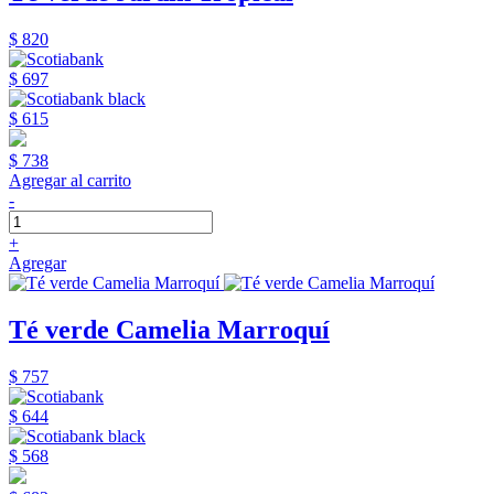
$ 820
$ 697
$ 615
$ 738
Agregar al carrito
-
+
Agregar
Té verde Camelia Marroquí
$ 757
$ 644
$ 568