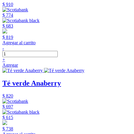
$ 910
$ 774
$ 683
$ 819
Agregar al carrito
-
+
Agregar
Té verde Anaberry
$ 820
$ 697
$ 615
$ 738