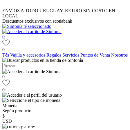
ENVÍOS A TODO URUGUAY. RETIRO SIN COSTO EN
LOCAL.
Descuentos exclusivos con scotiabank
0
0
Tés
Vajilla y accesorios
Regalos
Servicios
Puntos de Venta
Nosotros
0
0
Moneda
Según producto
$
USD