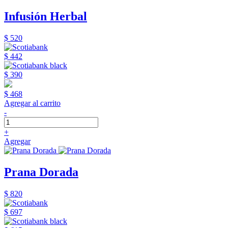
Infusión Herbal
$ 520
$ 442
$ 390
$ 468
Agregar al carrito
-
+
Agregar
Prana Dorada
$ 820
$ 697