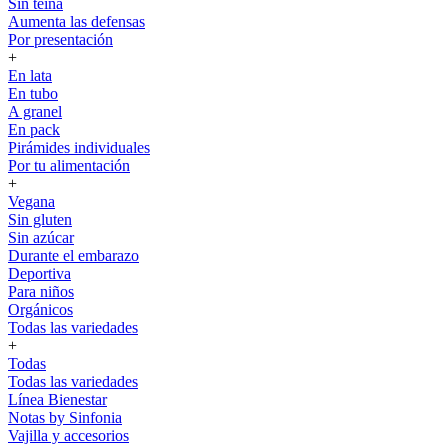
Sin teína
Aumenta las defensas
Por presentación
+
En lata
En tubo
A granel
En pack
Pirámides individuales
Por tu alimentación
+
Vegana
Sin gluten
Sin azúcar
Durante el embarazo
Deportiva
Para niños
Orgánicos
Todas las variedades
+
Todas
Todas las variedades
Línea Bienestar
Notas by Sinfonia
Vajilla y accesorios