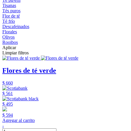
Té pu-erh
Tisanas
Tés puros
Flor de té
Té frío
Descafeinados
Florales
Olivos
Rooibos
Aplicar
Limpiar filtros
Flores de té verde
$ 660
$ 561
$ 495
$ 594
Agregar al carrito
-