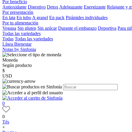
Por beneficio
Antioxidante
Digestivo
Detox
Adelgazante
Energizante
Relajante y 
Por presentación
En lata
En tubo
A granel
En pack
Pirámides individuales
Por tu alimentación
Vegana
Sin gluten
Sin azúcar
Durante el embarazo
Deportiva
Para ni
Todas las variedades
Todas
Todas las variedades
Línea Bienestar
Notas by Sinfonia
Moneda
Según producto
$
USD
0
0
Tés
+