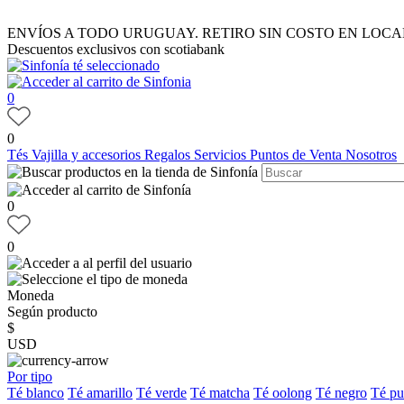
ENVÍOS A TODO URUGUAY. RETIRO SIN COSTO EN LOCA
Descuentos exclusivos con scotiabank
0
0
Tés
Vajilla y accesorios
Regalos
Servicios
Puntos de Venta
Nosotros
0
0
Moneda
Según producto
$
USD
Por tipo
Té blanco
Té amarillo
Té verde
Té matcha
Té oolong
Té negro
Té pu