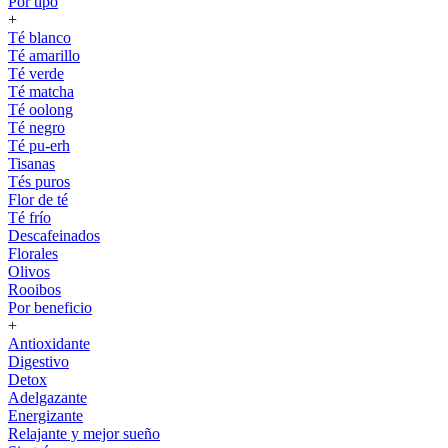
Por tipo
+
Té blanco
Té amarillo
Té verde
Té matcha
Té oolong
Té negro
Té pu-erh
Tisanas
Tés puros
Flor de té
Té frío
Descafeinados
Florales
Olivos
Rooibos
Por beneficio
+
Antioxidante
Digestivo
Detox
Adelgazante
Energizante
Relajante y mejor sueño