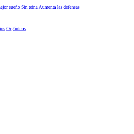
mejor sueño
Sin teína
Aumenta las defensas
ños
Orgánicos