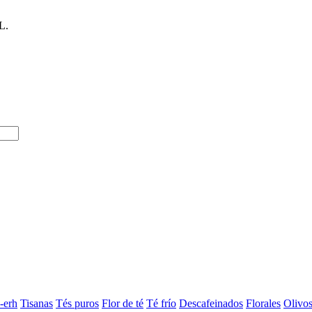
L.
-erh
Tisanas
Tés puros
Flor de té
Té frío
Descafeinados
Florales
Olivo