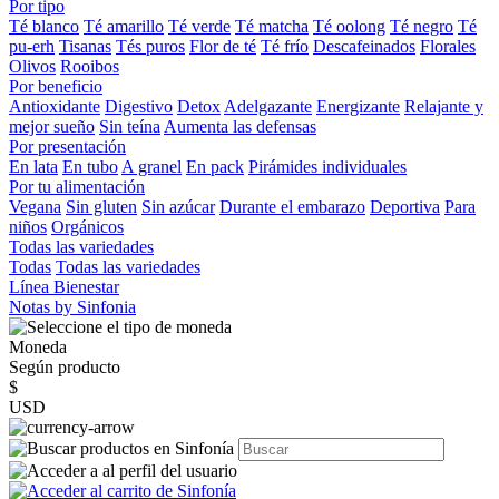
Por tipo
Té blanco
Té amarillo
Té verde
Té matcha
Té oolong
Té negro
Té
pu-erh
Tisanas
Tés puros
Flor de té
Té frío
Descafeinados
Florales
Olivos
Rooibos
Por beneficio
Antioxidante
Digestivo
Detox
Adelgazante
Energizante
Relajante y
mejor sueño
Sin teína
Aumenta las defensas
Por presentación
En lata
En tubo
A granel
En pack
Pirámides individuales
Por tu alimentación
Vegana
Sin gluten
Sin azúcar
Durante el embarazo
Deportiva
Para
niños
Orgánicos
Todas las variedades
Todas
Todas las variedades
Línea Bienestar
Notas by Sinfonia
Moneda
Según producto
$
USD