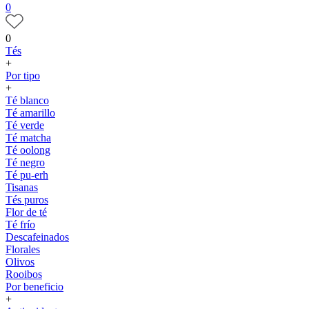
0
0
Tés
+
Por tipo
+
Té blanco
Té amarillo
Té verde
Té matcha
Té oolong
Té negro
Té pu-erh
Tisanas
Tés puros
Flor de té
Té frío
Descafeinados
Florales
Olivos
Rooibos
Por beneficio
+