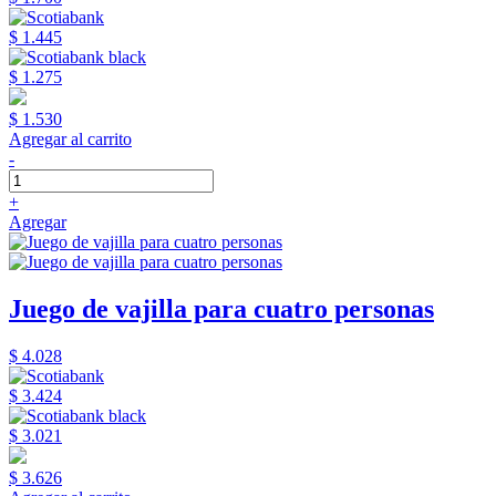
$ 1.445
$ 1.275
$ 1.530
Agregar al carrito
-
+
Agregar
Juego de vajilla para cuatro personas
$ 4.028
$ 3.424
$ 3.021
$ 3.626