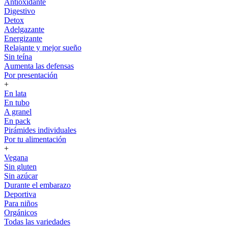
Antioxidante
Digestivo
Detox
Adelgazante
Energizante
Relajante y mejor sueño
Sin teína
Aumenta las defensas
Por presentación
+
En lata
En tubo
A granel
En pack
Pirámides individuales
Por tu alimentación
+
Vegana
Sin gluten
Sin azúcar
Durante el embarazo
Deportiva
Para niños
Orgánicos
Todas las variedades