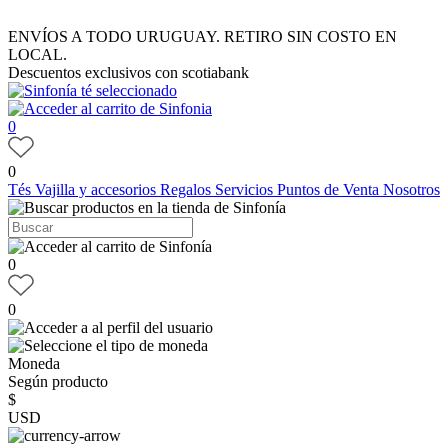
ENVÍOS A TODO URUGUAY. RETIRO SIN COSTO EN
LOCAL.
Descuentos exclusivos con scotiabank
0
0
Tés
Vajilla y accesorios
Regalos
Servicios
Puntos de Venta
Nosotros
0
0
Moneda
Según producto
$
USD