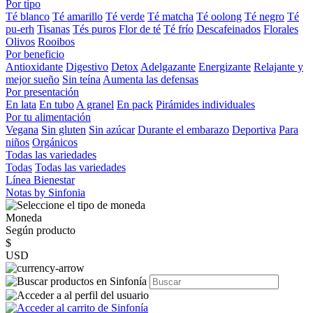
Por tipo
Té blanco
Té amarillo
Té verde
Té matcha
Té oolong
Té negro
Té
pu-erh
Tisanas
Tés puros
Flor de té
Té frío
Descafeinados
Florales
Olivos
Rooibos
Por beneficio
Antioxidante
Digestivo
Detox
Adelgazante
Energizante
Relajante y
mejor sueño
Sin teína
Aumenta las defensas
Por presentación
En lata
En tubo
A granel
En pack
Pirámides individuales
Por tu alimentación
Vegana
Sin gluten
Sin azúcar
Durante el embarazo
Deportiva
Para
niños
Orgánicos
Todas las variedades
Todas
Todas las variedades
Línea Bienestar
Notas by Sinfonia
Moneda
Según producto
$
USD