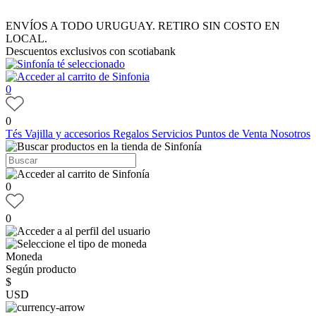
ENVÍOS A TODO URUGUAY. RETIRO SIN COSTO EN
LOCAL.
Descuentos exclusivos con scotiabank
0
0
Tés
Vajilla y accesorios
Regalos
Servicios
Puntos de Venta
Nosotros
0
0
Moneda
Según producto
$
USD