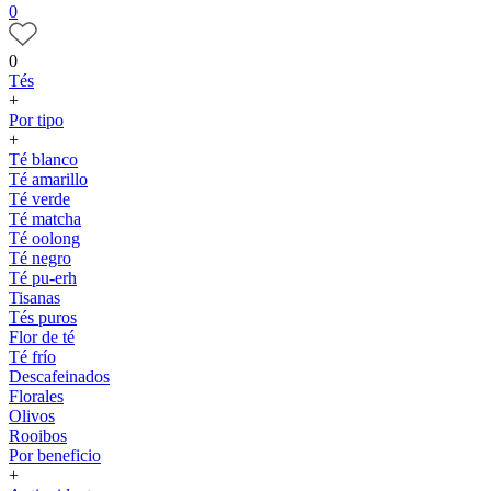
0
0
Tés
+
Por tipo
+
Té blanco
Té amarillo
Té verde
Té matcha
Té oolong
Té negro
Té pu-erh
Tisanas
Tés puros
Flor de té
Té frío
Descafeinados
Florales
Olivos
Rooibos
Por beneficio
+