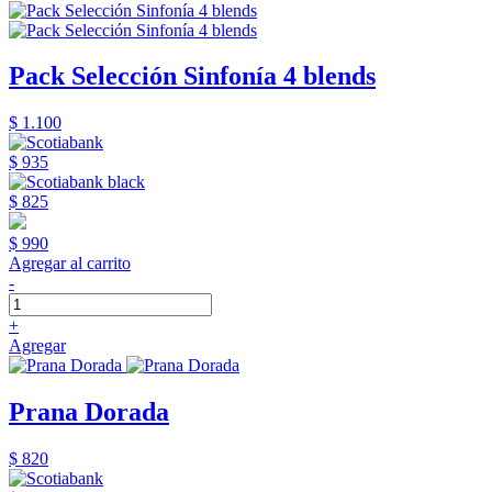
Pack Selección Sinfonía 4 blends
$ 1.100
$ 935
$ 825
$ 990
Agregar al carrito
-
+
Agregar
Prana Dorada
$ 820