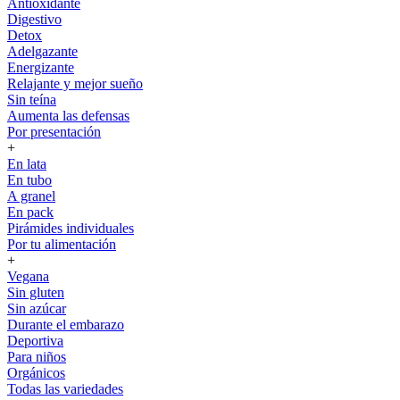
Antioxidante
Digestivo
Detox
Adelgazante
Energizante
Relajante y mejor sueño
Sin teína
Aumenta las defensas
Por presentación
+
En lata
En tubo
A granel
En pack
Pirámides individuales
Por tu alimentación
+
Vegana
Sin gluten
Sin azúcar
Durante el embarazo
Deportiva
Para niños
Orgánicos
Todas las variedades