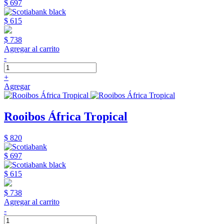
$ 697
$ 615
$ 738
Agregar al carrito
-
+
Agregar
Rooibos África Tropical
$ 820
$ 697
$ 615
$ 738
Agregar al carrito
-