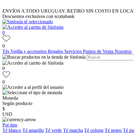
ENVÍOS A TODO URUGUAY. RETIRO SIN COSTO EN LOCA
Descuentos exclusivos con scotiabank
0
0
Tés
Vajilla y accesorios
Regalos
Servicios
Puntos de Venta
Nosotros
0
0
Moneda
Según producto
$
USD
Por tipo
Té blanco
Té amarillo
Té verde
Té matcha
Té oolong
Té negro
Té pu