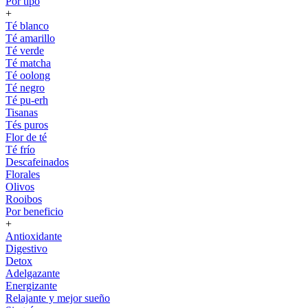
Por tipo
+
Té blanco
Té amarillo
Té verde
Té matcha
Té oolong
Té negro
Té pu-erh
Tisanas
Tés puros
Flor de té
Té frío
Descafeinados
Florales
Olivos
Rooibos
Por beneficio
+
Antioxidante
Digestivo
Detox
Adelgazante
Energizante
Relajante y mejor sueño