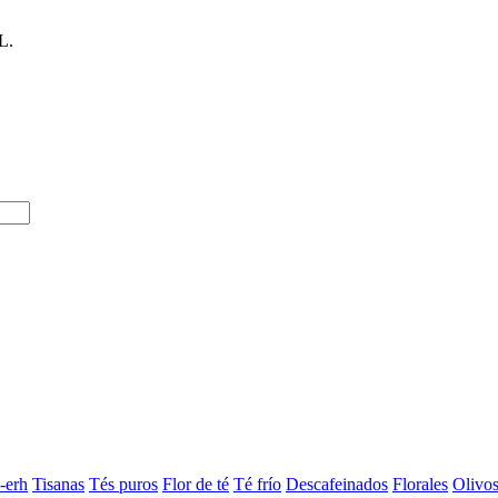
L.
-erh
Tisanas
Tés puros
Flor de té
Té frío
Descafeinados
Florales
Olivo