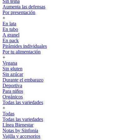
Sin teína
Aumenta las defensas
Por presentación
+
En lata
En tubo
A granel
En pack
Pirámides individuales
Por tu alimentación
+
Vegana
Sin gluten
Sin azúcar
Durante el embarazo
Deportiva
Para niños
Orgánicos
Todas las variedades
+
Todas
Todas las variedades
Línea Bienestar
Notas by Sinfonia
Vajilla y accesorios