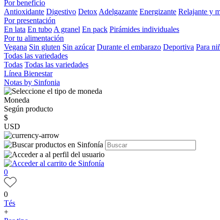
Por beneficio
Antioxidante
Digestivo
Detox
Adelgazante
Energizante
Relajante y 
Por presentación
En lata
En tubo
A granel
En pack
Pirámides individuales
Por tu alimentación
Vegana
Sin gluten
Sin azúcar
Durante el embarazo
Deportiva
Para ni
Todas las variedades
Todas
Todas las variedades
Línea Bienestar
Notas by Sinfonia
Moneda
Según producto
$
USD
0
0
Tés
+