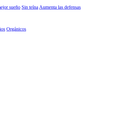
mejor sueño
Sin teína
Aumenta las defensas
ños
Orgánicos