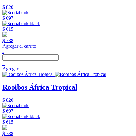
$ 820
$ 697
$ 615
$ 738
Agregar al carrito
-
+
Agregar
Rooibos África Tropical
$ 820
$ 697
$ 615
$ 738