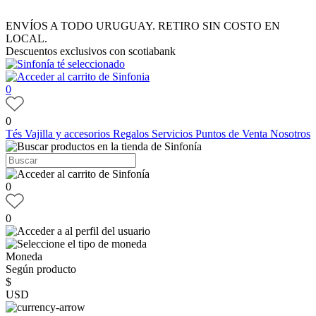
ENVÍOS A TODO URUGUAY. RETIRO SIN COSTO EN
LOCAL.
Descuentos exclusivos con scotiabank
0
0
Tés
Vajilla y accesorios
Regalos
Servicios
Puntos de Venta
Nosotros
0
0
Moneda
Según producto
$
USD