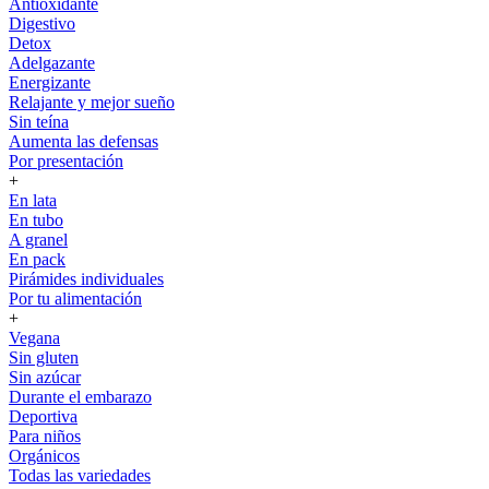
Antioxidante
Digestivo
Detox
Adelgazante
Energizante
Relajante y mejor sueño
Sin teína
Aumenta las defensas
Por presentación
+
En lata
En tubo
A granel
En pack
Pirámides individuales
Por tu alimentación
+
Vegana
Sin gluten
Sin azúcar
Durante el embarazo
Deportiva
Para niños
Orgánicos
Todas las variedades