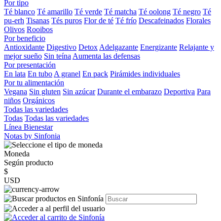
Por tipo
Té blanco
Té amarillo
Té verde
Té matcha
Té oolong
Té negro
Té
pu-erh
Tisanas
Tés puros
Flor de té
Té frío
Descafeinados
Florales
Olivos
Rooibos
Por beneficio
Antioxidante
Digestivo
Detox
Adelgazante
Energizante
Relajante y
mejor sueño
Sin teína
Aumenta las defensas
Por presentación
En lata
En tubo
A granel
En pack
Pirámides individuales
Por tu alimentación
Vegana
Sin gluten
Sin azúcar
Durante el embarazo
Deportiva
Para
niños
Orgánicos
Todas las variedades
Todas
Todas las variedades
Línea Bienestar
Notas by Sinfonia
Moneda
Según producto
$
USD