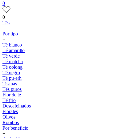
0
0
Tés
+
Por tipo
+
Té blanco
Té amarillo
Té verde
Té matcha
Té oolong
Té negro
Té pu-erh
Tisanas
Tés puros
Flor de té
Té frío
Descafeinados
Florales
Olivos
Rooibos
Por beneficio
+