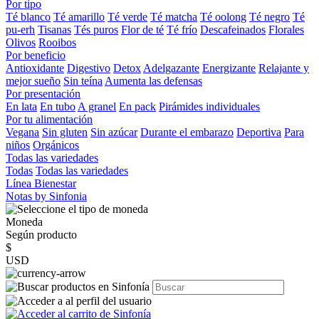
Por tipo
Té blanco
Té amarillo
Té verde
Té matcha
Té oolong
Té negro
Té
pu-erh
Tisanas
Tés puros
Flor de té
Té frío
Descafeinados
Florales
Olivos
Rooibos
Por beneficio
Antioxidante
Digestivo
Detox
Adelgazante
Energizante
Relajante y
mejor sueño
Sin teína
Aumenta las defensas
Por presentación
En lata
En tubo
A granel
En pack
Pirámides individuales
Por tu alimentación
Vegana
Sin gluten
Sin azúcar
Durante el embarazo
Deportiva
Para
niños
Orgánicos
Todas las variedades
Todas
Todas las variedades
Línea Bienestar
Notas by Sinfonia
Moneda
Según producto
$
USD