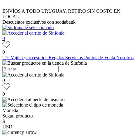
ENVÍOS A TODO URUGUAY. RETIRO SIN COSTO EN
LOCAL.
Descuentos exclusivos con scotiabank
0
0
Tés
Vajilla y accesorios
Regalos
Servicios
Puntos de Venta
Nosotros
0
0
Moneda
Según producto
$
USD