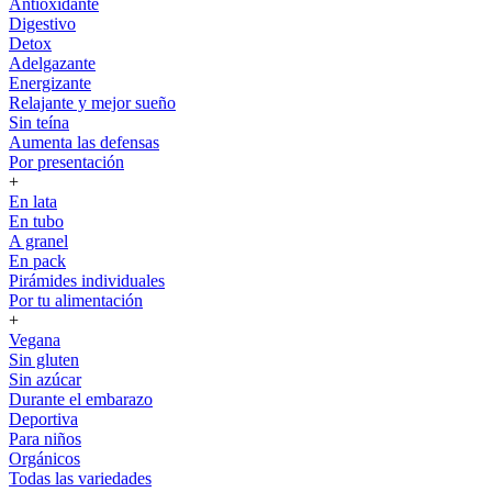
Antioxidante
Digestivo
Detox
Adelgazante
Energizante
Relajante y mejor sueño
Sin teína
Aumenta las defensas
Por presentación
+
En lata
En tubo
A granel
En pack
Pirámides individuales
Por tu alimentación
+
Vegana
Sin gluten
Sin azúcar
Durante el embarazo
Deportiva
Para niños
Orgánicos
Todas las variedades