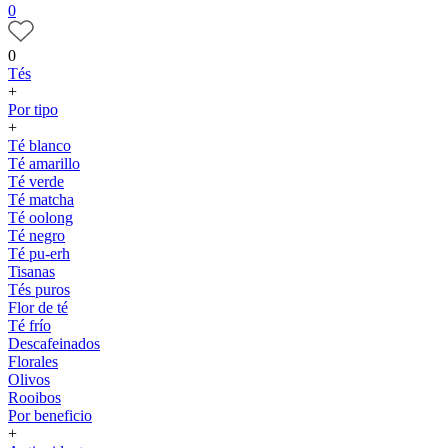
0
0
Tés
+
Por tipo
+
Té blanco
Té amarillo
Té verde
Té matcha
Té oolong
Té negro
Té pu-erh
Tisanas
Tés puros
Flor de té
Té frío
Descafeinados
Florales
Olivos
Rooibos
Por beneficio
+