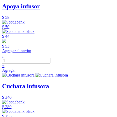
Apoya infusor
$ 58
$ 50
$ 44
$ 53
Agregar al carrito
-
+
Agregar
Cuchara infusora
$ 340
$ 289
$ 255