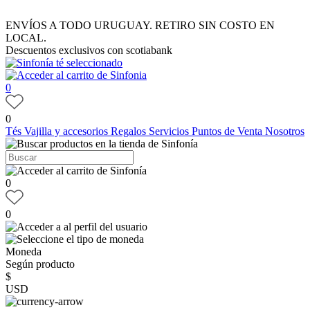
ENVÍOS A TODO URUGUAY. RETIRO SIN COSTO EN
LOCAL.
Descuentos exclusivos con scotiabank
0
0
Tés
Vajilla y accesorios
Regalos
Servicios
Puntos de Venta
Nosotros
0
0
Moneda
Según producto
$
USD