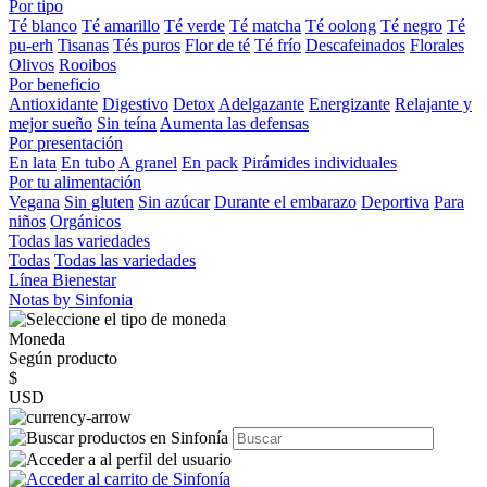
Por tipo
Té blanco
Té amarillo
Té verde
Té matcha
Té oolong
Té negro
Té
pu-erh
Tisanas
Tés puros
Flor de té
Té frío
Descafeinados
Florales
Olivos
Rooibos
Por beneficio
Antioxidante
Digestivo
Detox
Adelgazante
Energizante
Relajante y
mejor sueño
Sin teína
Aumenta las defensas
Por presentación
En lata
En tubo
A granel
En pack
Pirámides individuales
Por tu alimentación
Vegana
Sin gluten
Sin azúcar
Durante el embarazo
Deportiva
Para
niños
Orgánicos
Todas las variedades
Todas
Todas las variedades
Línea Bienestar
Notas by Sinfonia
Moneda
Según producto
$
USD