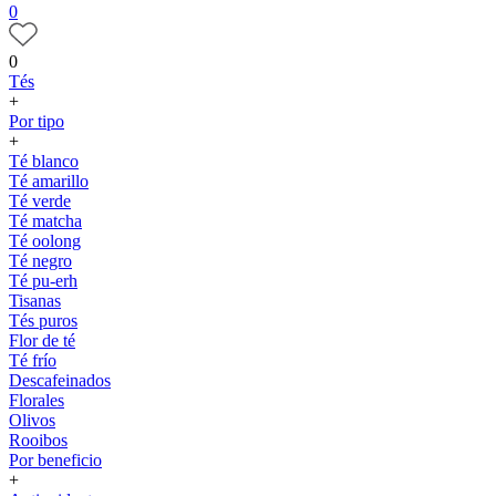
0
0
Tés
+
Por tipo
+
Té blanco
Té amarillo
Té verde
Té matcha
Té oolong
Té negro
Té pu-erh
Tisanas
Tés puros
Flor de té
Té frío
Descafeinados
Florales
Olivos
Rooibos
Por beneficio
+