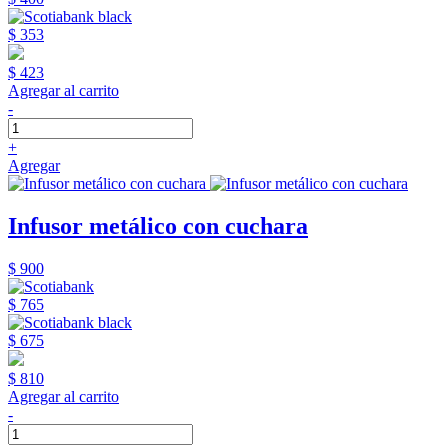
$ 353
$ 423
Agregar al carrito
-
+
Agregar
Infusor metálico con cuchara
$ 900
$ 765
$ 675
$ 810
Agregar al carrito
-