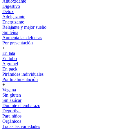
Antioxidante
Digestivo
Detox
Adelgazante
Energizante
Relajante y mejor sueño
Sin teína
Aumenta las defensas
Por presentación
+
En lata
En tubo
A granel
En pack
Pirámides individuales
Por tu alimentación
+
Vegana
Sin gluten
Sin azúcar
Durante el embarazo
Deportiva
Para niños
Orgánicos
Todas las variedades