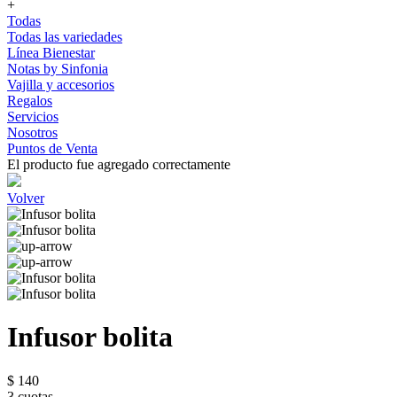
+
Todas
Todas las variedades
Línea Bienestar
Notas by Sinfonia
Vajilla y accesorios
Regalos
Servicios
Nosotros
Puntos de Venta
El producto fue agregado correctamente
Volver
Infusor bolita
$ 140
3 cuotas