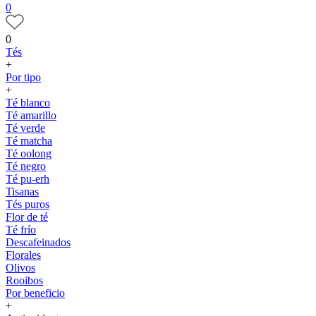
0
0
Tés
+
Por tipo
+
Té blanco
Té amarillo
Té verde
Té matcha
Té oolong
Té negro
Té pu-erh
Tisanas
Tés puros
Flor de té
Té frío
Descafeinados
Florales
Olivos
Rooibos
Por beneficio
+