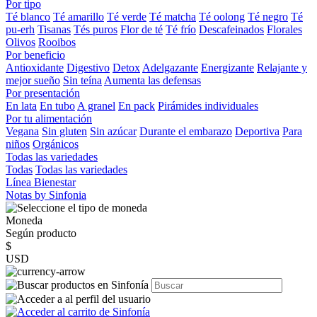
Por tipo
Té blanco
Té amarillo
Té verde
Té matcha
Té oolong
Té negro
Té
pu-erh
Tisanas
Tés puros
Flor de té
Té frío
Descafeinados
Florales
Olivos
Rooibos
Por beneficio
Antioxidante
Digestivo
Detox
Adelgazante
Energizante
Relajante y
mejor sueño
Sin teína
Aumenta las defensas
Por presentación
En lata
En tubo
A granel
En pack
Pirámides individuales
Por tu alimentación
Vegana
Sin gluten
Sin azúcar
Durante el embarazo
Deportiva
Para
niños
Orgánicos
Todas las variedades
Todas
Todas las variedades
Línea Bienestar
Notas by Sinfonia
Moneda
Según producto
$
USD