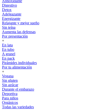
Antioxidante
Digestivo
Detox
Adelgazante
Energizante
Relajante y mejor sueño
Sin teína
Aumenta las defensas
Por presentación
+
En lata
En tubo
A granel
En pack
Pirámides individuales
Por tu alimentación
+
Vegana
Sin gluten
Sin azúcar
Durante el embarazo
Deportiva
Para niños
Orgánicos
Todas las variedades