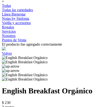
+
Todas
Todas las variedades
Línea Bienestar
Notas by Sinfonia
Vajilla y accesorios
Regalos
Servicios
Nosotros
Puntos de Venta
El producto fue agregado correctamente
Volver
English Breakfast Orgánico
$ 230
3 cuotas