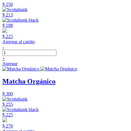
$ 250
$ 213
$ 188
$ 225
Agregar al carrito
-
+
Agregar
Matcha Orgánico
$ 300
$ 255
$ 225
$ 270