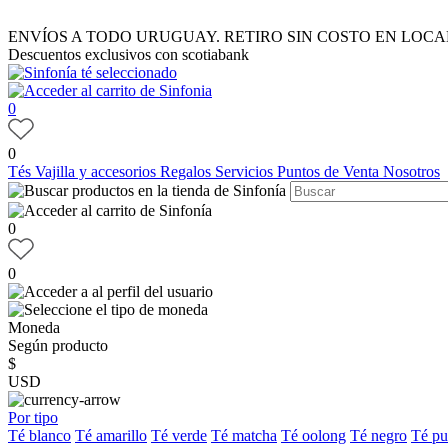
ENVÍOS A TODO URUGUAY. RETIRO SIN COSTO EN LOCA
Descuentos exclusivos con scotiabank
0
0
Tés
Vajilla y accesorios
Regalos
Servicios
Puntos de Venta
Nosotros
0
0
Moneda
Según producto
$
USD
Por tipo
Té blanco
Té amarillo
Té verde
Té matcha
Té oolong
Té negro
Té pu