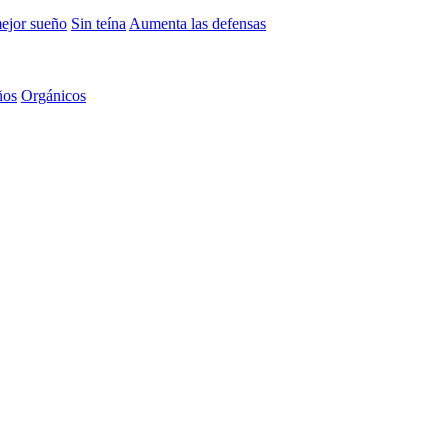
mejor sueño
Sin teína
Aumenta las defensas
ños
Orgánicos