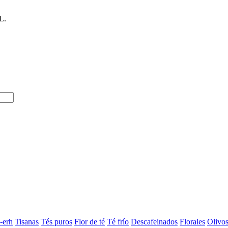
L.
-erh
Tisanas
Tés puros
Flor de té
Té frío
Descafeinados
Florales
Olivo