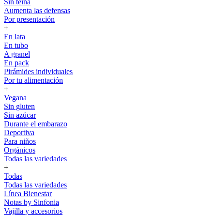
Sin teína
Aumenta las defensas
Por presentación
+
En lata
En tubo
A granel
En pack
Pirámides individuales
Por tu alimentación
+
Vegana
Sin gluten
Sin azúcar
Durante el embarazo
Deportiva
Para niños
Orgánicos
Todas las variedades
+
Todas
Todas las variedades
Línea Bienestar
Notas by Sinfonia
Vajilla y accesorios