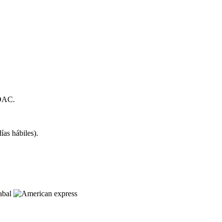
 DAC.
as hábiles).