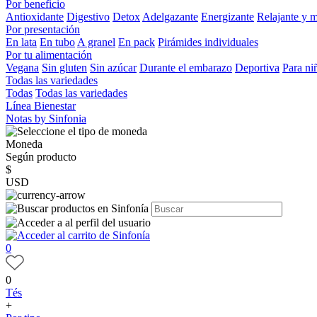
Por beneficio
Antioxidante
Digestivo
Detox
Adelgazante
Energizante
Relajante y 
Por presentación
En lata
En tubo
A granel
En pack
Pirámides individuales
Por tu alimentación
Vegana
Sin gluten
Sin azúcar
Durante el embarazo
Deportiva
Para ni
Todas las variedades
Todas
Todas las variedades
Línea Bienestar
Notas by Sinfonia
Moneda
Según producto
$
USD
0
0
Tés
+