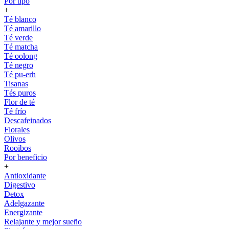
Por tipo
+
Té blanco
Té amarillo
Té verde
Té matcha
Té oolong
Té negro
Té pu-erh
Tisanas
Tés puros
Flor de té
Té frío
Descafeinados
Florales
Olivos
Rooibos
Por beneficio
+
Antioxidante
Digestivo
Detox
Adelgazante
Energizante
Relajante y mejor sueño