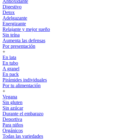
Antioxidante
Digestivo
Detox
Adelgazante
Energizante
Relajante y mejor sueño
Sin teína
Aumenta las defensas
Por presentación
+
En lata
En tubo
A granel
En pack
Pirámides individuales
Por tu alimentación
+
Vegana
Sin gluten
Sin azúcar
Durante el embarazo
Deportiva
Para niños
Orgánicos
Todas las variedades