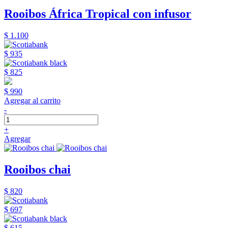
Rooibos África Tropical con infusor
$ 1.100
$ 935
$ 825
$ 990
Agregar al carrito
-
+
Agregar
Rooibos chai
$ 820
$ 697
$ 615