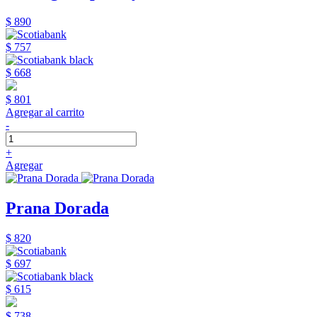
$ 890
$ 757
$ 668
$ 801
Agregar al carrito
-
+
Agregar
Prana Dorada
$ 820
$ 697
$ 615
$ 738