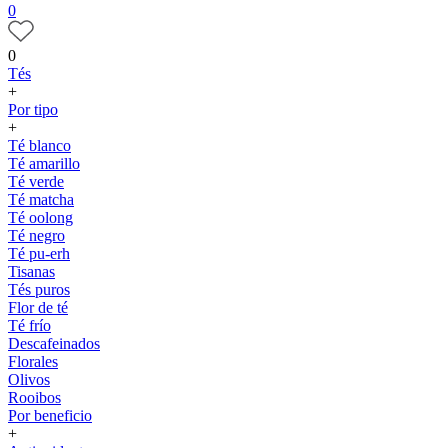
0
0
Tés
+
Por tipo
+
Té blanco
Té amarillo
Té verde
Té matcha
Té oolong
Té negro
Té pu-erh
Tisanas
Tés puros
Flor de té
Té frío
Descafeinados
Florales
Olivos
Rooibos
Por beneficio
+