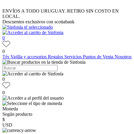
ENVÍOS A TODO URUGUAY. RETIRO SIN COSTO EN
LOCAL.
Descuentos exclusivos con scotiabank
0
0
Tés
Vajilla y accesorios
Regalos
Servicios
Puntos de Venta
Nosotros
0
0
Moneda
Según producto
$
USD