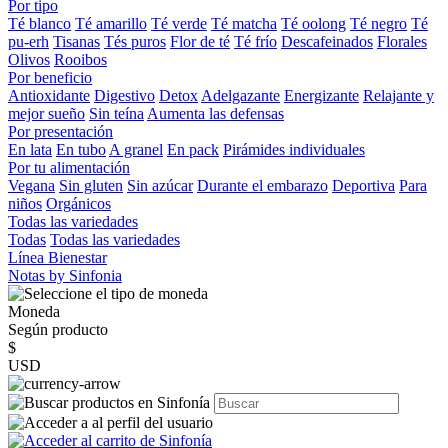
Por tipo
Té blanco
Té amarillo
Té verde
Té matcha
Té oolong
Té negro
Té
pu-erh
Tisanas
Tés puros
Flor de té
Té frío
Descafeinados
Florales
Olivos
Rooibos
Por beneficio
Antioxidante
Digestivo
Detox
Adelgazante
Energizante
Relajante y
mejor sueño
Sin teína
Aumenta las defensas
Por presentación
En lata
En tubo
A granel
En pack
Pirámides individuales
Por tu alimentación
Vegana
Sin gluten
Sin azúcar
Durante el embarazo
Deportiva
Para
niños
Orgánicos
Todas las variedades
Todas
Todas las variedades
Línea Bienestar
Notas by Sinfonia
Moneda
Según producto
$
USD