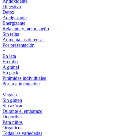
Antioxidante
Digestivo
Detox
Adelgazante
Energizante
Relajante y mejor sueño
Sin teína
Aumenta las defensas
Por presentación
+
En lata
En tubo
A granel
En pack
Pirámides individuales
Por tu alimentación
+
Vegana
Sin gluten
Sin azúcar
Durante el embarazo
Deportiva
Para niños
Orgánicos
Todas las variedades