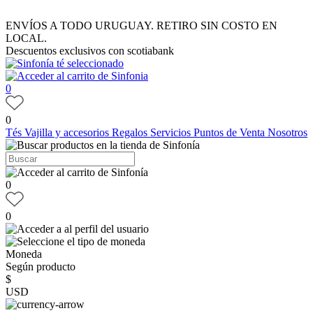
ENVÍOS A TODO URUGUAY. RETIRO SIN COSTO EN
LOCAL.
Descuentos exclusivos con scotiabank
0
0
Tés
Vajilla y accesorios
Regalos
Servicios
Puntos de Venta
Nosotros
0
0
Moneda
Según producto
$
USD