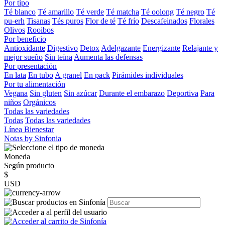
Por tipo
Té blanco
Té amarillo
Té verde
Té matcha
Té oolong
Té negro
Té
pu-erh
Tisanas
Tés puros
Flor de té
Té frío
Descafeinados
Florales
Olivos
Rooibos
Por beneficio
Antioxidante
Digestivo
Detox
Adelgazante
Energizante
Relajante y
mejor sueño
Sin teína
Aumenta las defensas
Por presentación
En lata
En tubo
A granel
En pack
Pirámides individuales
Por tu alimentación
Vegana
Sin gluten
Sin azúcar
Durante el embarazo
Deportiva
Para
niños
Orgánicos
Todas las variedades
Todas
Todas las variedades
Línea Bienestar
Notas by Sinfonia
Moneda
Según producto
$
USD