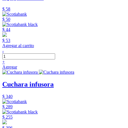
$ 58
$ 50
$ 44
$ 53
Agregar al carrito
-
+
Agregar
Cuchara infusora
$ 340
$ 289
$ 255
$ 306