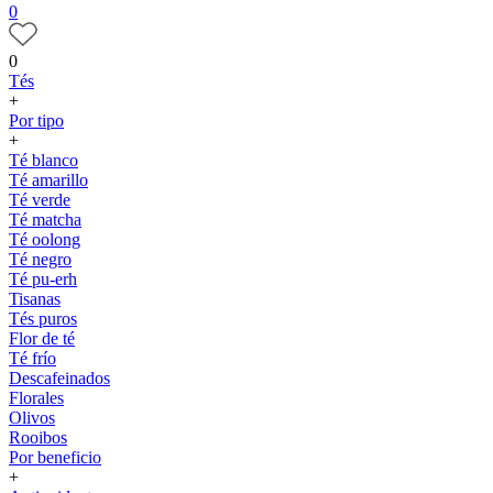
0
0
Tés
+
Por tipo
+
Té blanco
Té amarillo
Té verde
Té matcha
Té oolong
Té negro
Té pu-erh
Tisanas
Tés puros
Flor de té
Té frío
Descafeinados
Florales
Olivos
Rooibos
Por beneficio
+