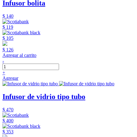
Infusor bolita
$ 140
$ 119
$ 105
$ 126
Agregar al carrito
-
+
Agregar
Infusor de vidrio tipo tubo
$ 470
$ 400
$ 353