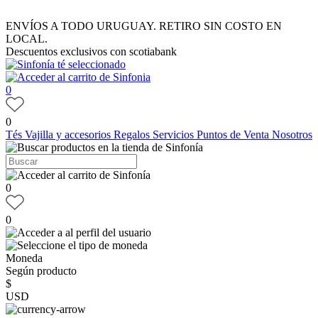
ENVÍOS A TODO URUGUAY. RETIRO SIN COSTO EN
LOCAL.
Descuentos exclusivos con scotiabank
0
0
Tés
Vajilla y accesorios
Regalos
Servicios
Puntos de Venta
Nosotros
0
0
Moneda
Según producto
$
USD