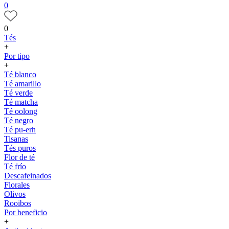
0
0
Tés
+
Por tipo
+
Té blanco
Té amarillo
Té verde
Té matcha
Té oolong
Té negro
Té pu-erh
Tisanas
Tés puros
Flor de té
Té frío
Descafeinados
Florales
Olivos
Rooibos
Por beneficio
+