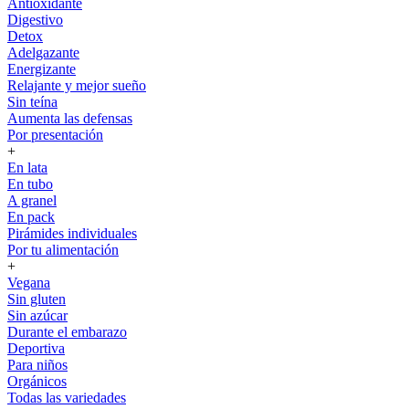
Antioxidante
Digestivo
Detox
Adelgazante
Energizante
Relajante y mejor sueño
Sin teína
Aumenta las defensas
Por presentación
+
En lata
En tubo
A granel
En pack
Pirámides individuales
Por tu alimentación
+
Vegana
Sin gluten
Sin azúcar
Durante el embarazo
Deportiva
Para niños
Orgánicos
Todas las variedades