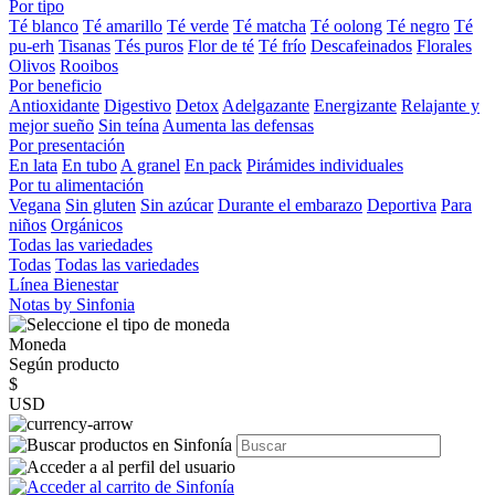
Por tipo
Té blanco
Té amarillo
Té verde
Té matcha
Té oolong
Té negro
Té
pu-erh
Tisanas
Tés puros
Flor de té
Té frío
Descafeinados
Florales
Olivos
Rooibos
Por beneficio
Antioxidante
Digestivo
Detox
Adelgazante
Energizante
Relajante y
mejor sueño
Sin teína
Aumenta las defensas
Por presentación
En lata
En tubo
A granel
En pack
Pirámides individuales
Por tu alimentación
Vegana
Sin gluten
Sin azúcar
Durante el embarazo
Deportiva
Para
niños
Orgánicos
Todas las variedades
Todas
Todas las variedades
Línea Bienestar
Notas by Sinfonia
Moneda
Según producto
$
USD