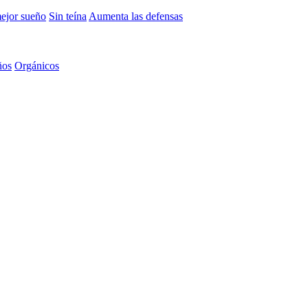
mejor sueño
Sin teína
Aumenta las defensas
ños
Orgánicos