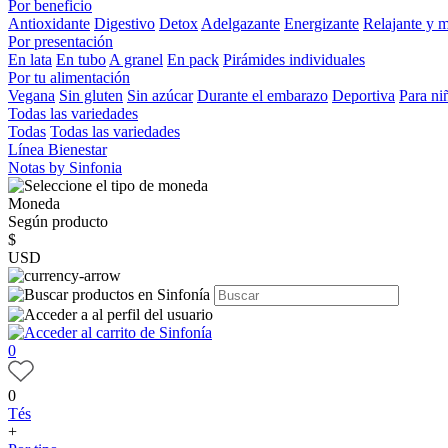
Por beneficio
Antioxidante
Digestivo
Detox
Adelgazante
Energizante
Relajante y 
Por presentación
En lata
En tubo
A granel
En pack
Pirámides individuales
Por tu alimentación
Vegana
Sin gluten
Sin azúcar
Durante el embarazo
Deportiva
Para ni
Todas las variedades
Todas
Todas las variedades
Línea Bienestar
Notas by Sinfonia
Moneda
Según producto
$
USD
0
0
Tés
+