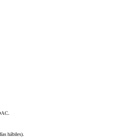
 DAC.
as hábiles).