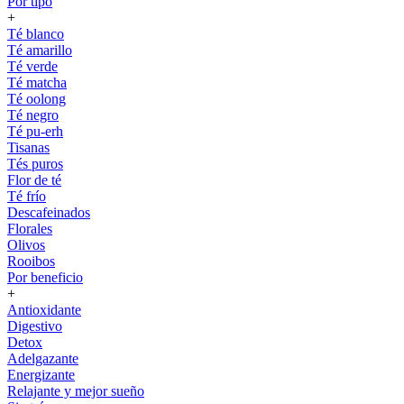
Por tipo
+
Té blanco
Té amarillo
Té verde
Té matcha
Té oolong
Té negro
Té pu-erh
Tisanas
Tés puros
Flor de té
Té frío
Descafeinados
Florales
Olivos
Rooibos
Por beneficio
+
Antioxidante
Digestivo
Detox
Adelgazante
Energizante
Relajante y mejor sueño