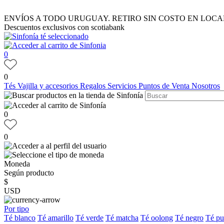
ENVÍOS A TODO URUGUAY. RETIRO SIN COSTO EN LOCA
Descuentos exclusivos con scotiabank
0
0
Tés
Vajilla y accesorios
Regalos
Servicios
Puntos de Venta
Nosotros
0
0
Moneda
Según producto
$
USD
Por tipo
Té blanco
Té amarillo
Té verde
Té matcha
Té oolong
Té negro
Té pu