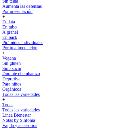
Sin teína
Aumenta las defensas
Por presentación
+
En lata
En tubo
A granel
En pack
Pirámides individuales
Por tu alimentación
+
Vegana
Sin gluten
Sin azúcar
Durante el embarazo
Deportiva
Para niños
Orgánicos
Todas las variedades
+
Todas
Todas las variedades
Línea Bienestar
Notas by Sinfonia
Vajilla y accesorios