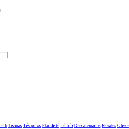
L.
-erh
Tisanas
Tés puros
Flor de té
Té frío
Descafeinados
Florales
Olivo