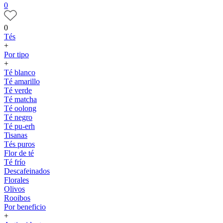
0
0
Tés
+
Por tipo
+
Té blanco
Té amarillo
Té verde
Té matcha
Té oolong
Té negro
Té pu-erh
Tisanas
Tés puros
Flor de té
Té frío
Descafeinados
Florales
Olivos
Rooibos
Por beneficio
+