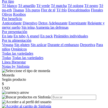
Por tipo
Té blanco
Té amarillo
Té verde
Té matcha
Té oolong
Té negro
Té
pu-erh
Tisanas
Tés puros
Flor de té
Té frío
Descafeinados
Florales
Olivos
Rooibos
Por beneficio
Antioxidante
Digestivo
Detox
Adelgazante
Energizante
Relajante y
mejor sueño
Sin teína
Aumenta las defensas
Por presentación
En lata
En tubo
A granel
En pack
Pirámides individuales
Por tu alimentación
Vegana
Sin gluten
Sin azúcar
Durante el embarazo
Deportiva
Para
niños
Orgánicos
Todas las variedades
Todas
Todas las variedades
Línea Bienestar
Notas by Sinfonia
Moneda
Según producto
$
USD