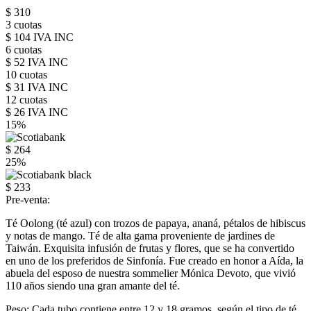
$ 310
3 cuotas
$ 104 IVA INC
6 cuotas
$ 52 IVA INC
10 cuotas
$ 31 IVA INC
12 cuotas
$ 26 IVA INC
15%
$ 264
25%
$ 233
Pre-venta:
Té Oolong (té azul) con trozos de papaya, ananá, pétalos de hibiscus
y notas de mango. Té de alta gama proveniente de jardines de
Taiwán. Exquisita infusión de frutas y flores, que se ha convertido
en uno de los preferidos de Sinfonía. Fue creado en honor a Aída, la
abuela del esposo de nuestra sommelier Mónica Devoto, que vivió
110 años siendo una gran amante del té.
Peso: Cada tubo contiene entre 12 y 18 gramos, según el tipo de té,