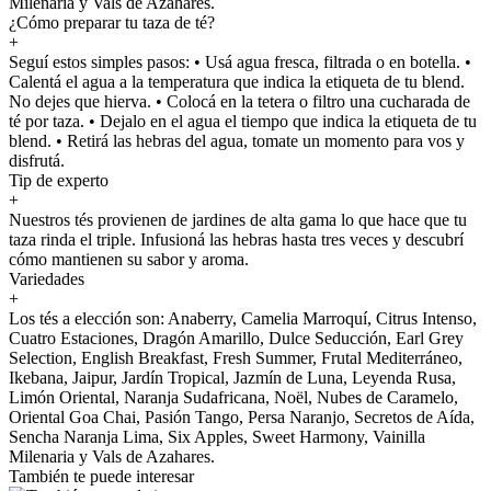
Milenaria y Vals de Azahares.
¿Cómo preparar tu taza de té?
+
Seguí estos simples pasos: • Usá agua fresca, filtrada o en botella. •
Calentá el agua a la temperatura que indica la etiqueta de tu blend.
No dejes que hierva. • Colocá en la tetera o filtro una cucharada de
té por taza. • Dejalo en el agua el tiempo que indica la etiqueta de tu
blend. • Retirá las hebras del agua, tomate un momento para vos y
disfrutá.
Tip de experto
+
Nuestros tés provienen de jardines de alta gama lo que hace que tu
taza rinda el triple. Infusioná las hebras hasta tres veces y descubrí
cómo mantienen su sabor y aroma.
Variedades
+
Los tés a elección son: Anaberry, Camelia Marroquí, Citrus Intenso,
Cuatro Estaciones, Dragón Amarillo, Dulce Seducción, Earl Grey
Selection, English Breakfast, Fresh Summer, Frutal Mediterráneo,
Ikebana, Jaipur, Jardín Tropical, Jazmín de Luna, Leyenda Rusa,
Limón Oriental, Naranja Sudafricana, Noël, Nubes de Caramelo,
Oriental Goa Chai, Pasión Tango, Persa Naranjo, Secretos de Aída,
Sencha Naranja Lima, Six Apples, Sweet Harmony, Vainilla
Milenaria y Vals de Azahares.
También te puede interesar