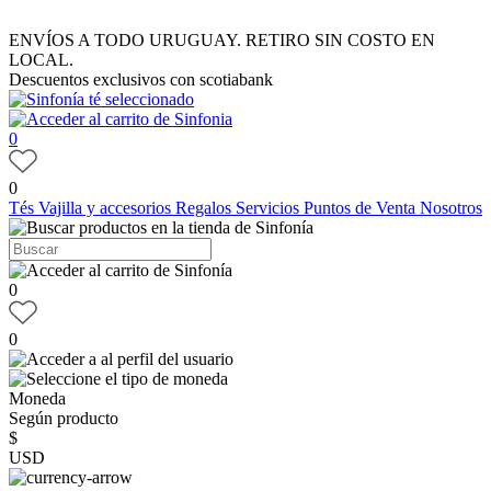
ENVÍOS A TODO URUGUAY. RETIRO SIN COSTO EN
LOCAL.
Descuentos exclusivos con scotiabank
0
0
Tés
Vajilla y accesorios
Regalos
Servicios
Puntos de Venta
Nosotros
0
0
Moneda
Según producto
$
USD