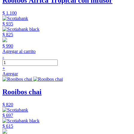
Rooibos África Tropical con infusor
$ 1.100
$ 935
$ 825
$ 990
Agregar al carrito
-
+
Agregar
Rooibos chai
$ 820
$ 697
$ 615