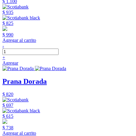
$ 1.100
$ 935
$ 825
$ 990
Agregar al carrito
-
+
Agregar
Prana Dorada
$ 820
$ 697
$ 615
$ 738
Agregar al carrito