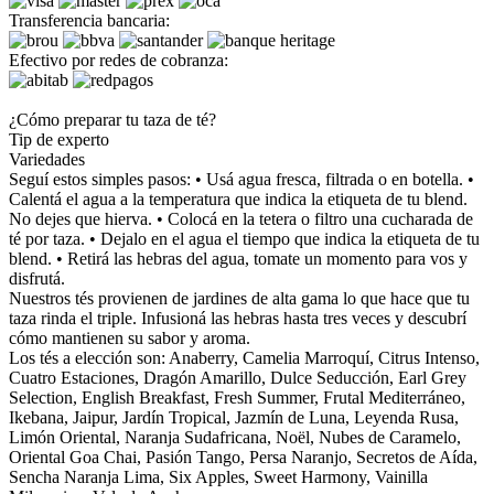
Transferencia bancaria:
Efectivo por redes de cobranza:
¿Cómo preparar tu taza de té?
Tip de experto
Variedades
Seguí estos simples pasos: • Usá agua fresca, filtrada o en botella. •
Calentá el agua a la temperatura que indica la etiqueta de tu blend.
No dejes que hierva. • Colocá en la tetera o filtro una cucharada de
té por taza. • Dejalo en el agua el tiempo que indica la etiqueta de tu
blend. • Retirá las hebras del agua, tomate un momento para vos y
disfrutá.
Nuestros tés provienen de jardines de alta gama lo que hace que tu
taza rinda el triple. Infusioná las hebras hasta tres veces y descubrí
cómo mantienen su sabor y aroma.
Los tés a elección son: Anaberry, Camelia Marroquí, Citrus Intenso,
Cuatro Estaciones, Dragón Amarillo, Dulce Seducción, Earl Grey
Selection, English Breakfast, Fresh Summer, Frutal Mediterráneo,
Ikebana, Jaipur, Jardín Tropical, Jazmín de Luna, Leyenda Rusa,
Limón Oriental, Naranja Sudafricana, Noël, Nubes de Caramelo,
Oriental Goa Chai, Pasión Tango, Persa Naranjo, Secretos de Aída,
Sencha Naranja Lima, Six Apples, Sweet Harmony, Vainilla