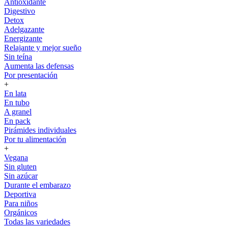
Antioxidante
Digestivo
Detox
Adelgazante
Energizante
Relajante y mejor sueño
Sin teína
Aumenta las defensas
Por presentación
+
En lata
En tubo
A granel
En pack
Pirámides individuales
Por tu alimentación
+
Vegana
Sin gluten
Sin azúcar
Durante el embarazo
Deportiva
Para niños
Orgánicos
Todas las variedades