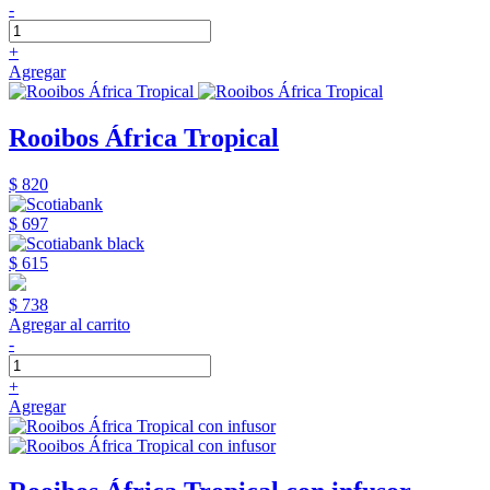
-
+
Agregar
Rooibos África Tropical
$ 820
$ 697
$ 615
$ 738
Agregar al carrito
-
+
Agregar