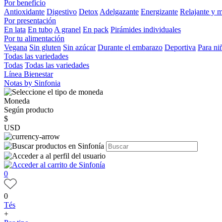
Por beneficio
Antioxidante
Digestivo
Detox
Adelgazante
Energizante
Relajante y 
Por presentación
En lata
En tubo
A granel
En pack
Pirámides individuales
Por tu alimentación
Vegana
Sin gluten
Sin azúcar
Durante el embarazo
Deportiva
Para ni
Todas las variedades
Todas
Todas las variedades
Línea Bienestar
Notas by Sinfonia
Moneda
Según producto
$
USD
0
0
Tés
+