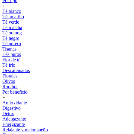
Por tipo
+
Té blanco
Té amarillo
Té verde
Té matcha
Té oolong
Té negro
Té pu-erh
Tisanas
Tés puros
Flor de té
Té frío
Descafeinados
Florales
Olivos
Rooibos
Por beneficio
+
Antioxidante
Digestivo
Detox
Adelgazante
Energizante
Relajante y mejor sueño