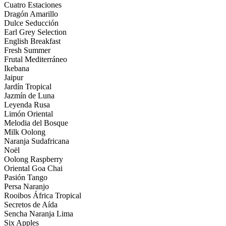
Cuatro Estaciones
Dragón Amarillo
Dulce Seducción
Earl Grey Selection
English Breakfast
Fresh Summer
Frutal Mediterráneo
Ikebana
Jaipur
Jardín Tropical
Jazmín de Luna
Leyenda Rusa
Limón Oriental
Melodia del Bosque
Milk Oolong
Naranja Sudafricana
Noël
Oolong Raspberry
Oriental Goa Chai
Pasión Tango
Persa Naranjo
Rooibos África Tropical
Secretos de Aída
Sencha Naranja Lima
Six Apples