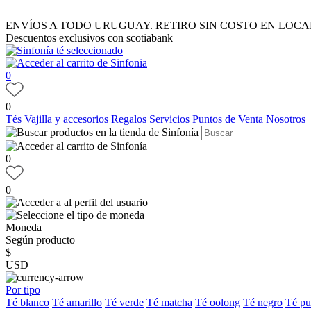
ENVÍOS A TODO URUGUAY. RETIRO SIN COSTO EN LOCA
Descuentos exclusivos con scotiabank
0
0
Tés
Vajilla y accesorios
Regalos
Servicios
Puntos de Venta
Nosotros
0
0
Moneda
Según producto
$
USD
Por tipo
Té blanco
Té amarillo
Té verde
Té matcha
Té oolong
Té negro
Té pu