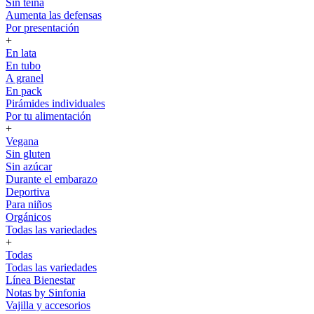
Sin teína
Aumenta las defensas
Por presentación
+
En lata
En tubo
A granel
En pack
Pirámides individuales
Por tu alimentación
+
Vegana
Sin gluten
Sin azúcar
Durante el embarazo
Deportiva
Para niños
Orgánicos
Todas las variedades
+
Todas
Todas las variedades
Línea Bienestar
Notas by Sinfonia
Vajilla y accesorios