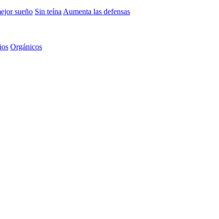
mejor sueño
Sin teína
Aumenta las defensas
ños
Orgánicos