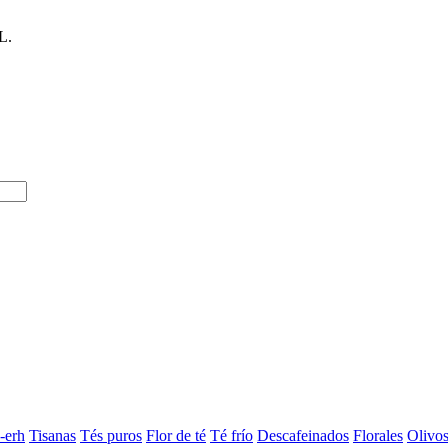
L.
-erh
Tisanas
Tés puros
Flor de té
Té frío
Descafeinados
Florales
Olivo