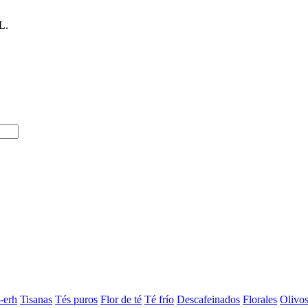
L.
-erh
Tisanas
Tés puros
Flor de té
Té frío
Descafeinados
Florales
Olivo