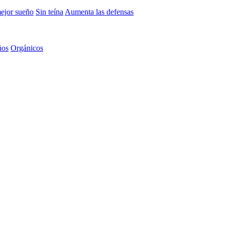
mejor sueño
Sin teína
Aumenta las defensas
ños
Orgánicos