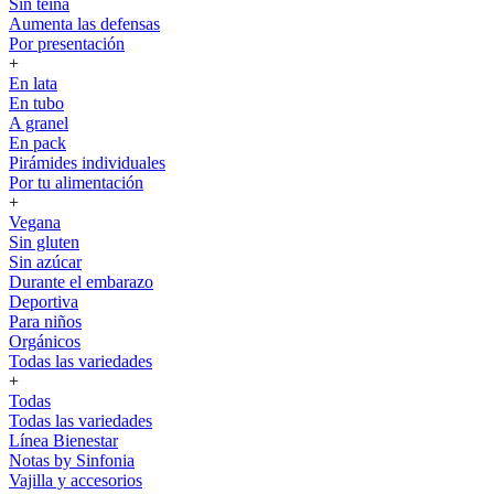
Sin teína
Aumenta las defensas
Por presentación
+
En lata
En tubo
A granel
En pack
Pirámides individuales
Por tu alimentación
+
Vegana
Sin gluten
Sin azúcar
Durante el embarazo
Deportiva
Para niños
Orgánicos
Todas las variedades
+
Todas
Todas las variedades
Línea Bienestar
Notas by Sinfonia
Vajilla y accesorios