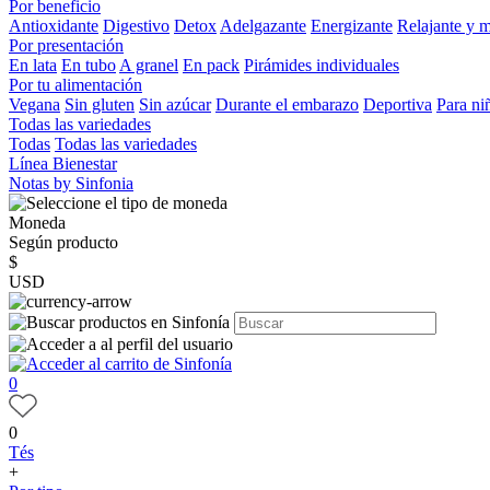
Por beneficio
Antioxidante
Digestivo
Detox
Adelgazante
Energizante
Relajante y 
Por presentación
En lata
En tubo
A granel
En pack
Pirámides individuales
Por tu alimentación
Vegana
Sin gluten
Sin azúcar
Durante el embarazo
Deportiva
Para ni
Todas las variedades
Todas
Todas las variedades
Línea Bienestar
Notas by Sinfonia
Moneda
Según producto
$
USD
0
0
Tés
+