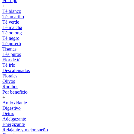
Por tipo
+
Té blanco
Té amarillo
Té verde
Té matcha
Té oolong
Té negro
Té pu-erh
Tisanas
Tés puros
Flor de té
Té frío
Descafeinados
Florales
Olivos
Rooibos
Por beneficio
+
Antioxidante
Digestivo
Detox
Adelgazante
Energizante
Relajante y mejor sueño