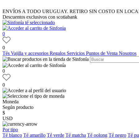
ENVÍOS A TODO URUGUAY. RETIRO SIN COSTO EN LOCA
Descuentos exclusivos con scotiabank
0
0
Tés
Vajilla y accesorios
Regalos
Servicios
Puntos de Venta
Nosotros
0
0
Moneda
Según producto
$
USD
Por tipo
Té blanco
Té amarillo
Té verde
Té matcha
Té oolong
Té negro
Té pu