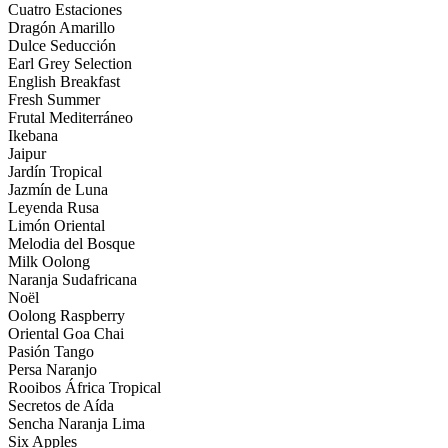
Cuatro Estaciones
Dragón Amarillo
Dulce Seducción
Earl Grey Selection
English Breakfast
Fresh Summer
Frutal Mediterráneo
Ikebana
Jaipur
Jardín Tropical
Jazmín de Luna
Leyenda Rusa
Limón Oriental
Melodia del Bosque
Milk Oolong
Naranja Sudafricana
Noël
Oolong Raspberry
Oriental Goa Chai
Pasión Tango
Persa Naranjo
Rooibos África Tropical
Secretos de Aída
Sencha Naranja Lima
Six Apples