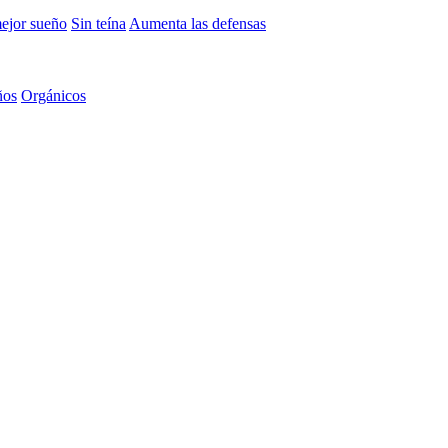
mejor sueño
Sin teína
Aumenta las defensas
ños
Orgánicos