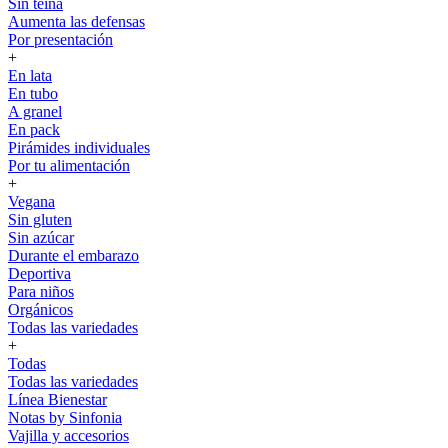
Sin teína
Aumenta las defensas
Por presentación
+
En lata
En tubo
A granel
En pack
Pirámides individuales
Por tu alimentación
+
Vegana
Sin gluten
Sin azúcar
Durante el embarazo
Deportiva
Para niños
Orgánicos
Todas las variedades
+
Todas
Todas las variedades
Línea Bienestar
Notas by Sinfonia
Vajilla y accesorios