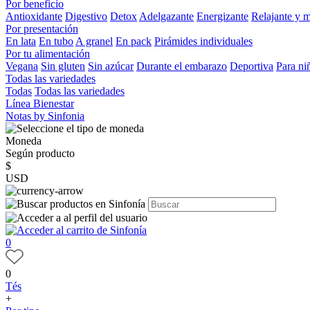
Por beneficio
Antioxidante
Digestivo
Detox
Adelgazante
Energizante
Relajante y 
Por presentación
En lata
En tubo
A granel
En pack
Pirámides individuales
Por tu alimentación
Vegana
Sin gluten
Sin azúcar
Durante el embarazo
Deportiva
Para ni
Todas las variedades
Todas
Todas las variedades
Línea Bienestar
Notas by Sinfonia
Moneda
Según producto
$
USD
0
0
Tés
+