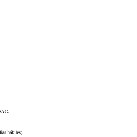
 DAC.
as hábiles).