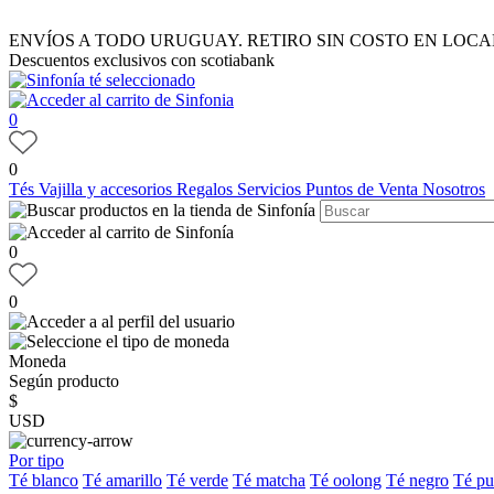
ENVÍOS A TODO URUGUAY. RETIRO SIN COSTO EN LOCA
Descuentos exclusivos con scotiabank
0
0
Tés
Vajilla y accesorios
Regalos
Servicios
Puntos de Venta
Nosotros
0
0
Moneda
Según producto
$
USD
Por tipo
Té blanco
Té amarillo
Té verde
Té matcha
Té oolong
Té negro
Té pu