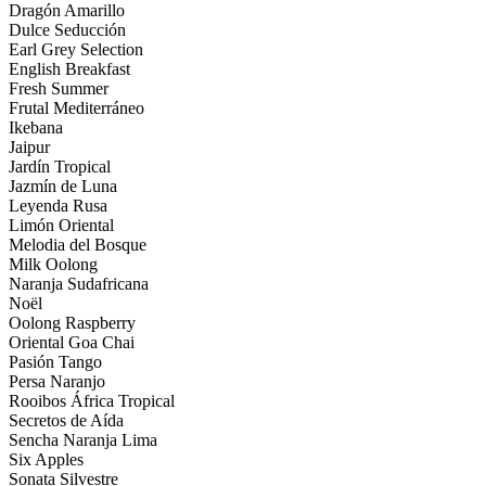
Dragón Amarillo
Dulce Seducción
Earl Grey Selection
English Breakfast
Fresh Summer
Frutal Mediterráneo
Ikebana
Jaipur
Jardín Tropical
Jazmín de Luna
Leyenda Rusa
Limón Oriental
Melodia del Bosque
Milk Oolong
Naranja Sudafricana
Noël
Oolong Raspberry
Oriental Goa Chai
Pasión Tango
Persa Naranjo
Rooibos África Tropical
Secretos de Aída
Sencha Naranja Lima
Six Apples
Sonata Silvestre