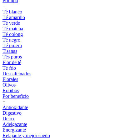
Por tipo
+
Té blanco
Té amarillo
Té verde
Té matcha
Té oolong
Té negro
Té pu-erh
Tisanas
Tés puros
Flor de té
Té frío
Descafeinados
Florales
Olivos
Rooibos
Por beneficio
+
Antioxidante
Digestivo
Detox
Adelgazante
Energizante
Relajante y mejor sueño