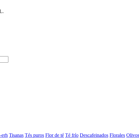
L.
-erh
Tisanas
Tés puros
Flor de té
Té frío
Descafeinados
Florales
Olivo