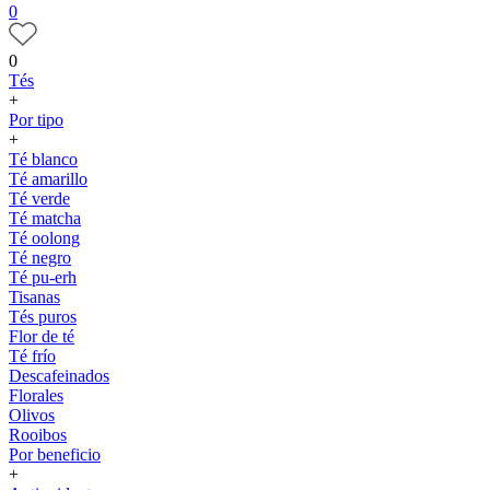
0
0
Tés
+
Por tipo
+
Té blanco
Té amarillo
Té verde
Té matcha
Té oolong
Té negro
Té pu-erh
Tisanas
Tés puros
Flor de té
Té frío
Descafeinados
Florales
Olivos
Rooibos
Por beneficio
+