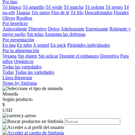
Por tipo
Té blanco
Té amarillo
Té verde
Té matcha
Té oolong
Té negro
Té
pu-erh
Tisanas
Tés puros
Flor de té
Té frío
Descafeinados
Florales
Olivos
Rooibos
Por beneficio
Antioxidante
Digestivo
Detox
Adelgazante
Energizante
Relajante y
mejor sueño
Sin teína
Aumenta las defensas
Por presentación
En lata
En tubo
A granel
En pack
Pirámides individuales
Por tu alimentación
Vegana
Sin gluten
Sin azúcar
Durante el embarazo
Deportiva
Para
niños
Orgánicos
Todas las variedades
Todas
Todas las variedades
Línea Bienestar
Notas by Sinfonia
Moneda
Según producto
$
USD