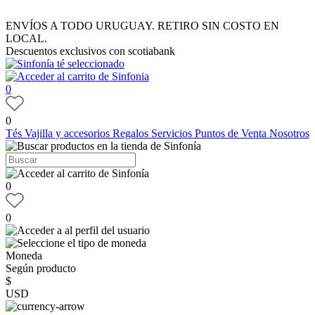
ENVÍOS A TODO URUGUAY. RETIRO SIN COSTO EN
LOCAL.
Descuentos exclusivos con scotiabank
0
0
Tés
Vajilla y accesorios
Regalos
Servicios
Puntos de Venta
Nosotros
0
0
Moneda
Según producto
$
USD