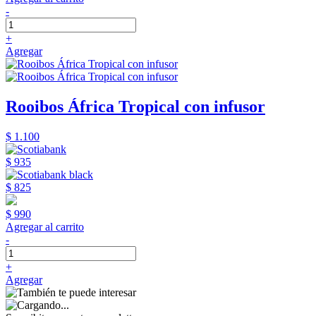
-
+
Agregar
Rooibos África Tropical con infusor
$ 1.100
$ 935
$ 825
$ 990
Agregar al carrito
-
+
Agregar