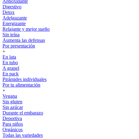
Antioxidante
Digestivo
Detox
Adelgazante
Energizante
Relajante y mejor sueño
Sin teína
Aumenta las defensas
Por presentación
+
En lata
En tubo
A granel
En pack
Pirámides individuales
Por tu alimentación
+
Vegana
Sin gluten
Sin azúcar
Durante el embarazo
Deportiva
Para niños
Orgánicos
Todas las variedades