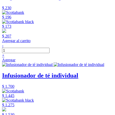
$ 230
$ 196
$ 173
$ 207
Agregar al carrito
-
+
Agregar
Infusionador de té individual
$ 1.700
$ 1.445
$ 1.275
$ 1.530