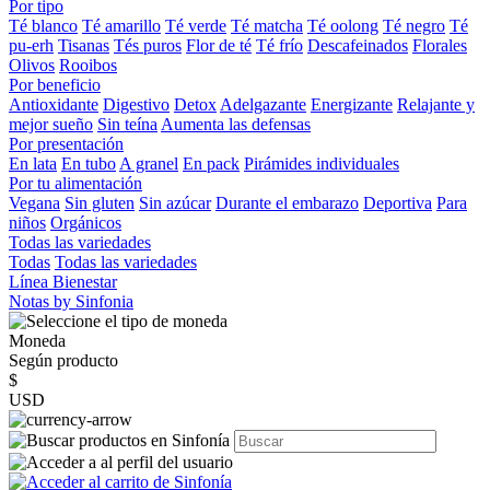
Por tipo
Té blanco
Té amarillo
Té verde
Té matcha
Té oolong
Té negro
Té
pu-erh
Tisanas
Tés puros
Flor de té
Té frío
Descafeinados
Florales
Olivos
Rooibos
Por beneficio
Antioxidante
Digestivo
Detox
Adelgazante
Energizante
Relajante y
mejor sueño
Sin teína
Aumenta las defensas
Por presentación
En lata
En tubo
A granel
En pack
Pirámides individuales
Por tu alimentación
Vegana
Sin gluten
Sin azúcar
Durante el embarazo
Deportiva
Para
niños
Orgánicos
Todas las variedades
Todas
Todas las variedades
Línea Bienestar
Notas by Sinfonia
Moneda
Según producto
$
USD