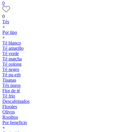
0
0
Tés
+
Por tipo
+
Té blanco
Té amarillo
Té verde
Té matcha
Té oolong
Té negro
Té pu-erh
Tisanas
Tés puros
Flor de té
Té frío
Descafeinados
Florales
Olivos
Rooibos
Por beneficio
+