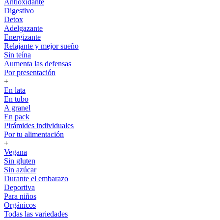
Antioxidante
Digestivo
Detox
Adelgazante
Energizante
Relajante y mejor sueño
Sin teína
Aumenta las defensas
Por presentación
+
En lata
En tubo
A granel
En pack
Pirámides individuales
Por tu alimentación
+
Vegana
Sin gluten
Sin azúcar
Durante el embarazo
Deportiva
Para niños
Orgánicos
Todas las variedades