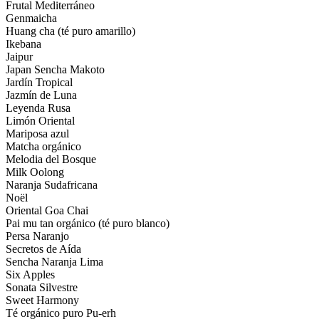
Frutal Mediterráneo
Genmaicha
Huang cha (té puro amarillo)
Ikebana
Jaipur
Japan Sencha Makoto
Jardín Tropical
Jazmín de Luna
Leyenda Rusa
Limón Oriental
Mariposa azul
Matcha orgánico
Melodia del Bosque
Milk Oolong
Naranja Sudafricana
Noël
Oriental Goa Chai
Pai mu tan orgánico (té puro blanco)
Persa Naranjo
Secretos de Aída
Sencha Naranja Lima
Six Apples
Sonata Silvestre
Sweet Harmony
Té orgánico puro Pu-erh