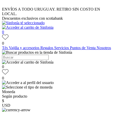
ENVÍOS A TODO URUGUAY. RETIRO SIN COSTO EN
LOCAL.
Descuentos exclusivos con scotiabank
0
0
Tés
Vajilla y accesorios
Regalos
Servicios
Puntos de Venta
Nosotros
0
0
Moneda
Según producto
$
USD