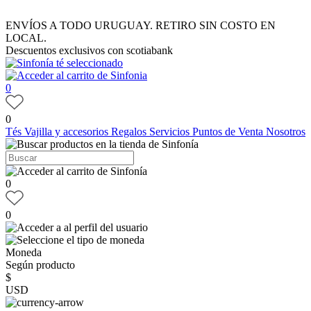
ENVÍOS A TODO URUGUAY. RETIRO SIN COSTO EN
LOCAL.
Descuentos exclusivos con scotiabank
0
0
Tés
Vajilla y accesorios
Regalos
Servicios
Puntos de Venta
Nosotros
0
0
Moneda
Según producto
$
USD