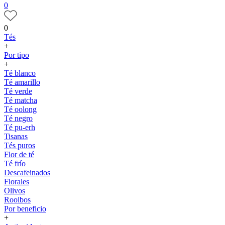
0
0
Tés
+
Por tipo
+
Té blanco
Té amarillo
Té verde
Té matcha
Té oolong
Té negro
Té pu-erh
Tisanas
Tés puros
Flor de té
Té frío
Descafeinados
Florales
Olivos
Rooibos
Por beneficio
+