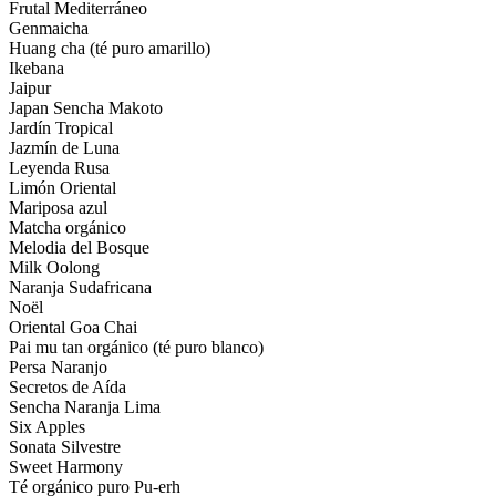
Frutal Mediterráneo
Genmaicha
Huang cha (té puro amarillo)
Ikebana
Jaipur
Japan Sencha Makoto
Jardín Tropical
Jazmín de Luna
Leyenda Rusa
Limón Oriental
Mariposa azul
Matcha orgánico
Melodia del Bosque
Milk Oolong
Naranja Sudafricana
Noël
Oriental Goa Chai
Pai mu tan orgánico (té puro blanco)
Persa Naranjo
Secretos de Aída
Sencha Naranja Lima
Six Apples
Sonata Silvestre
Sweet Harmony
Té orgánico puro Pu-erh