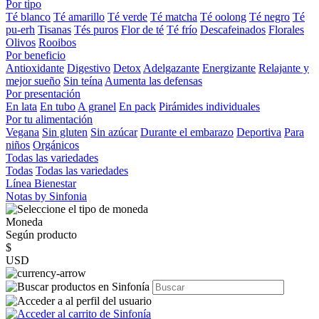
Por tipo
Té blanco
Té amarillo
Té verde
Té matcha
Té oolong
Té negro
Té
pu-erh
Tisanas
Tés puros
Flor de té
Té frío
Descafeinados
Florales
Olivos
Rooibos
Por beneficio
Antioxidante
Digestivo
Detox
Adelgazante
Energizante
Relajante y
mejor sueño
Sin teína
Aumenta las defensas
Por presentación
En lata
En tubo
A granel
En pack
Pirámides individuales
Por tu alimentación
Vegana
Sin gluten
Sin azúcar
Durante el embarazo
Deportiva
Para
niños
Orgánicos
Todas las variedades
Todas
Todas las variedades
Línea Bienestar
Notas by Sinfonia
Moneda
Según producto
$
USD