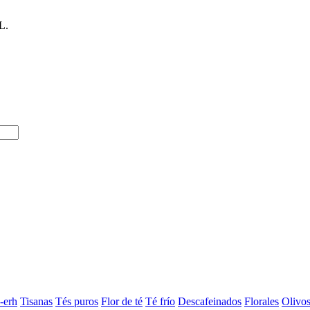
L.
-erh
Tisanas
Tés puros
Flor de té
Té frío
Descafeinados
Florales
Olivo