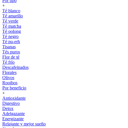
Por tipo
+
Té blanco
Té amarillo
Té verde
Té matcha
Té oolong
Té negro
Té pu-erh
Tisanas
Tés puros
Flor de té
Té frío
Descafeinados
Florales
Olivos
Rooibos
Por beneficio
+
Antioxidante
Digestivo
Detox
Adelgazante
Energizante
Relajante y mejor sueño