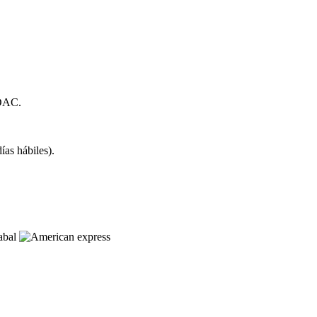
 DAC.
as hábiles).