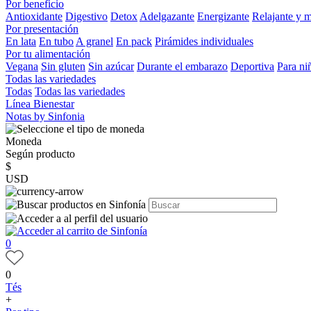
Por beneficio
Antioxidante
Digestivo
Detox
Adelgazante
Energizante
Relajante y 
Por presentación
En lata
En tubo
A granel
En pack
Pirámides individuales
Por tu alimentación
Vegana
Sin gluten
Sin azúcar
Durante el embarazo
Deportiva
Para ni
Todas las variedades
Todas
Todas las variedades
Línea Bienestar
Notas by Sinfonia
Moneda
Según producto
$
USD
0
0
Tés
+