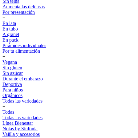
Sin teína
Aumenta las defensas
Por presentación
+
En lata
En tubo
A granel
En pack
Pirámides individuales
Por tu alimentación
+
Vegana
Sin gluten
Sin azúcar
Durante el embarazo
Deportiva
Para niños
Orgánicos
Todas las variedades
+
Todas
Todas las variedades
Línea Bienestar
Notas by Sinfonia
Vajilla y accesorios