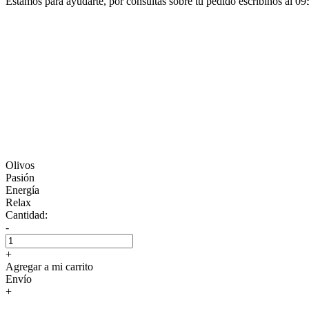
Estamos para ayudarte, por consultas sobre tu pedido escribinos al 0
Olivos
Pasión
Energía
Relax
Cantidad:
-
+
Agregar a mi carrito
Envío
+