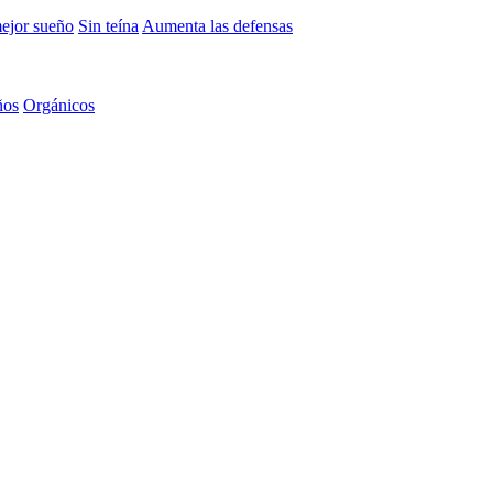
mejor sueño
Sin teína
Aumenta las defensas
ños
Orgánicos