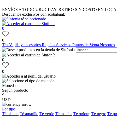
ENVÍOS A TODO URUGUAY. RETIRO SIN COSTO EN LOCA
Descuentos exclusivos con scotiabank
0
0
Tés
Vajilla y accesorios
Regalos
Servicios
Puntos de Venta
Nosotros
0
0
Moneda
Según producto
$
USD
Por tipo
Té blanco
Té amarillo
Té verde
Té matcha
Té oolong
Té negro
Té pu