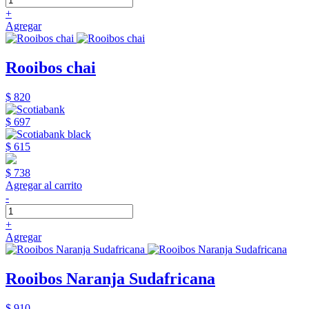
+
Agregar
Rooibos chai
$ 820
$ 697
$ 615
$ 738
Agregar al carrito
-
+
Agregar
Rooibos Naranja Sudafricana
$ 910