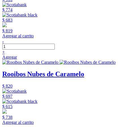
$ 774
$ 683
$ 819
Agregar al carrito
-
+
Agregar
Rooibos Nubes de Caramelo
$ 820
$ 697
$ 615
$ 738
Agregar al carrito