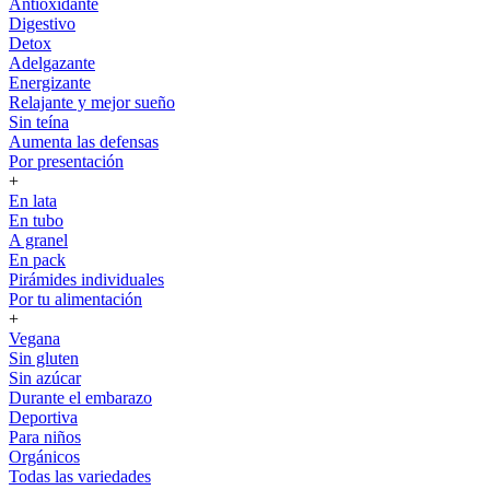
Antioxidante
Digestivo
Detox
Adelgazante
Energizante
Relajante y mejor sueño
Sin teína
Aumenta las defensas
Por presentación
+
En lata
En tubo
A granel
En pack
Pirámides individuales
Por tu alimentación
+
Vegana
Sin gluten
Sin azúcar
Durante el embarazo
Deportiva
Para niños
Orgánicos
Todas las variedades