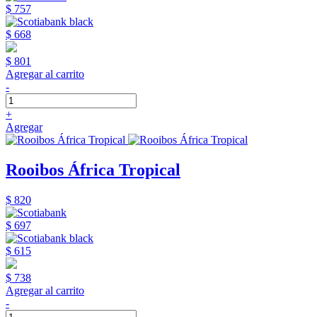
$ 757
$ 668
$ 801
Agregar al carrito
-
+
Agregar
Rooibos África Tropical
$ 820
$ 697
$ 615
$ 738
Agregar al carrito
-