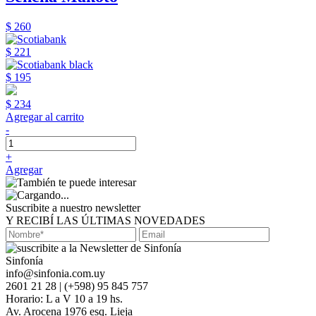
$ 260
$ 221
$ 195
$ 234
Agregar al carrito
-
+
Agregar
Suscribite a nuestro newsletter
Y RECIBÍ LAS ÚLTIMAS NOVEDADES
Sinfonía
info@sinfonia.com.uy
2601 21 28 | (+598) 95 845 757
Horario: L a V 10 a 19 hs.
Av. Arocena 1976 esq. Lieja