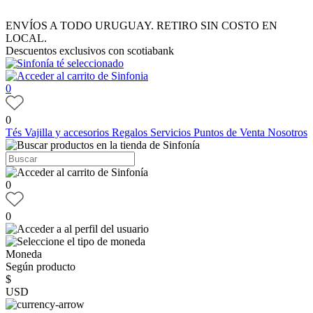
ENVÍOS A TODO URUGUAY. RETIRO SIN COSTO EN
LOCAL.
Descuentos exclusivos con scotiabank
0
0
Tés
Vajilla y accesorios
Regalos
Servicios
Puntos de Venta
Nosotros
0
0
Moneda
Según producto
$
USD