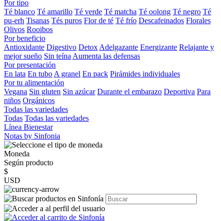
Por tipo
Té blanco
Té amarillo
Té verde
Té matcha
Té oolong
Té negro
Té
pu-erh
Tisanas
Tés puros
Flor de té
Té frío
Descafeinados
Florales
Olivos
Rooibos
Por beneficio
Antioxidante
Digestivo
Detox
Adelgazante
Energizante
Relajante y
mejor sueño
Sin teína
Aumenta las defensas
Por presentación
En lata
En tubo
A granel
En pack
Pirámides individuales
Por tu alimentación
Vegana
Sin gluten
Sin azúcar
Durante el embarazo
Deportiva
Para
niños
Orgánicos
Todas las variedades
Todas
Todas las variedades
Línea Bienestar
Notas by Sinfonia
Moneda
Según producto
$
USD