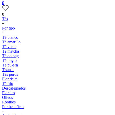
0
0
Tés
+
Por tipo
+
Té blanco
Té amarillo
Té verde
Té matcha
Té oolong
Té negro
Té pu-erh
Tisanas
Tés puros
Flor de té
Té frío
Descafeinados
Florales
Olivos
Rooibos
Por beneficio
+