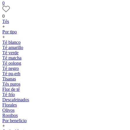
0
0
Tés
+
Por tipo
+
Té blanco
Té amarillo
Té verde
Té matcha
Té oolong
Té negro
Té pu-erh
Tisanas
Tés puros
Flor de té
Té frío
Descafeinados
Florales
Olivos
Rooibos
Por beneficio
+