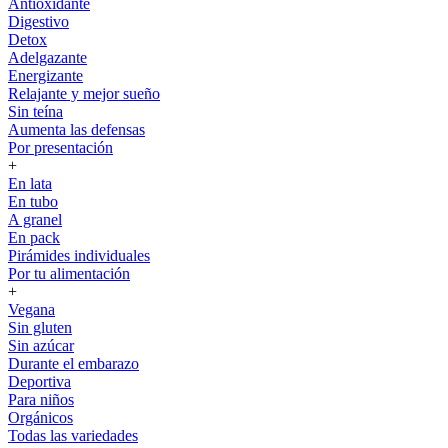
Antioxidante
Digestivo
Detox
Adelgazante
Energizante
Relajante y mejor sueño
Sin teína
Aumenta las defensas
Por presentación
+
En lata
En tubo
A granel
En pack
Pirámides individuales
Por tu alimentación
+
Vegana
Sin gluten
Sin azúcar
Durante el embarazo
Deportiva
Para niños
Orgánicos
Todas las variedades