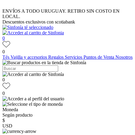
ENVÍOS A TODO URUGUAY. RETIRO SIN COSTO EN
LOCAL.
Descuentos exclusivos con scotiabank
0
0
Tés
Vajilla y accesorios
Regalos
Servicios
Puntos de Venta
Nosotros
0
0
Moneda
Según producto
$
USD