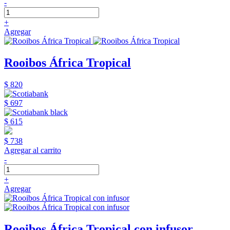
-
+
Agregar
Rooibos África Tropical
$ 820
$ 697
$ 615
$ 738
Agregar al carrito
-
+
Agregar
Rooibos África Tropical con infusor