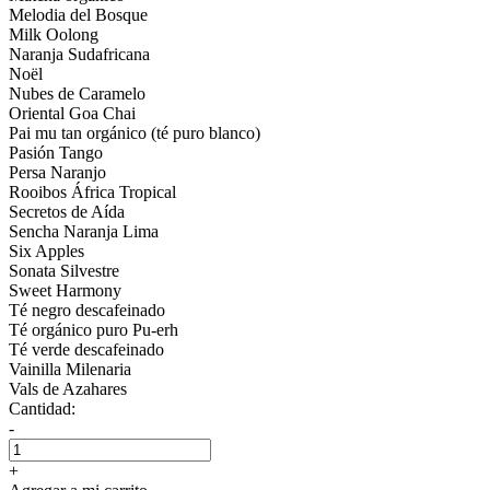
Melodia del Bosque
Milk Oolong
Naranja Sudafricana
Noël
Nubes de Caramelo
Oriental Goa Chai
Pai mu tan orgánico (té puro blanco)
Pasión Tango
Persa Naranjo
Rooibos África Tropical
Secretos de Aída
Sencha Naranja Lima
Six Apples
Sonata Silvestre
Sweet Harmony
Té negro descafeinado
Té orgánico puro Pu-erh
Té verde descafeinado
Vainilla Milenaria
Vals de Azahares
Cantidad:
-
+