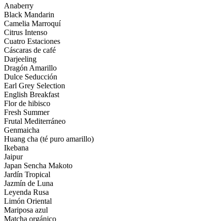
Anaberry
Black Mandarin
Camelia Marroquí
Citrus Intenso
Cuatro Estaciones
Cáscaras de café
Darjeeling
Dragón Amarillo
Dulce Seducción
Earl Grey Selection
English Breakfast
Flor de hibisco
Fresh Summer
Frutal Mediterráneo
Genmaicha
Huang cha (té puro amarillo)
Ikebana
Jaipur
Japan Sencha Makoto
Jardín Tropical
Jazmín de Luna
Leyenda Rusa
Limón Oriental
Mariposa azul
Matcha orgánico