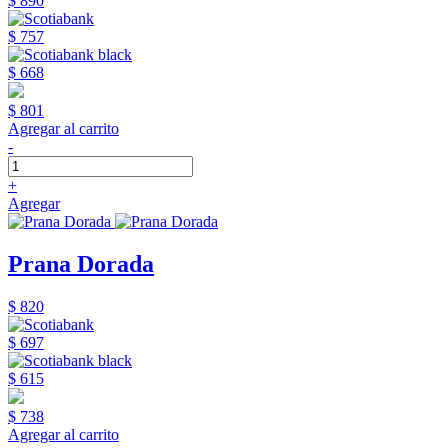
$ 890
$ 757
$ 668
$ 801
Agregar al carrito
-
+
Agregar
Prana Dorada
$ 820
$ 697
$ 615
$ 738
Agregar al carrito