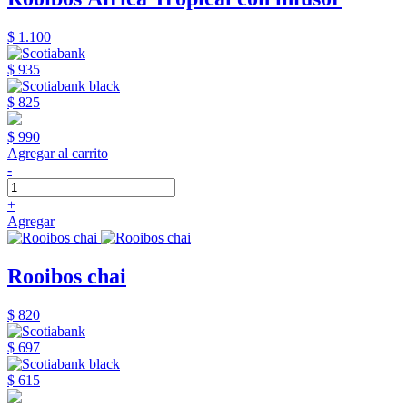
$ 1.100
$ 935
$ 825
$ 990
Agregar al carrito
-
+
Agregar
Rooibos chai
$ 820
$ 697
$ 615