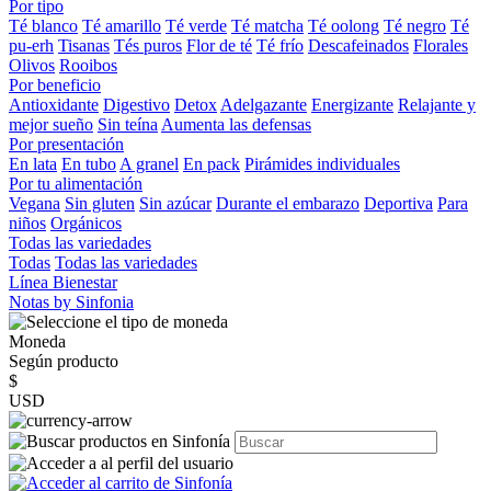
Por tipo
Té blanco
Té amarillo
Té verde
Té matcha
Té oolong
Té negro
Té
pu-erh
Tisanas
Tés puros
Flor de té
Té frío
Descafeinados
Florales
Olivos
Rooibos
Por beneficio
Antioxidante
Digestivo
Detox
Adelgazante
Energizante
Relajante y
mejor sueño
Sin teína
Aumenta las defensas
Por presentación
En lata
En tubo
A granel
En pack
Pirámides individuales
Por tu alimentación
Vegana
Sin gluten
Sin azúcar
Durante el embarazo
Deportiva
Para
niños
Orgánicos
Todas las variedades
Todas
Todas las variedades
Línea Bienestar
Notas by Sinfonia
Moneda
Según producto
$
USD