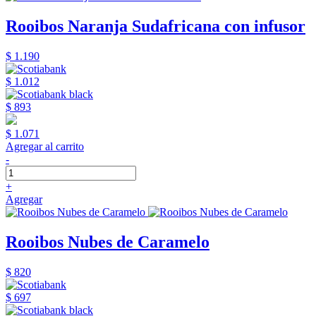
Rooibos Naranja Sudafricana con infusor
$ 1.190
$ 1.012
$ 893
$ 1.071
Agregar al carrito
-
+
Agregar
Rooibos Nubes de Caramelo
$ 820
$ 697