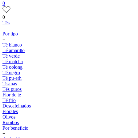
0
0
Tés
+
Por tipo
+
Té blanco
Té amarillo
Té verde
Té matcha
Té oolong
Té negro
Té pu-erh
Tisanas
Tés puros
Flor de té
Té frío
Descafeinados
Florales
Olivos
Rooibos
Por beneficio
+