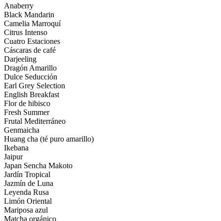
Anaberry
Black Mandarin
Camelia Marroquí
Citrus Intenso
Cuatro Estaciones
Cáscaras de café
Darjeeling
Dragón Amarillo
Dulce Seducción
Earl Grey Selection
English Breakfast
Flor de hibisco
Fresh Summer
Frutal Mediterráneo
Genmaicha
Huang cha (té puro amarillo)
Ikebana
Jaipur
Japan Sencha Makoto
Jardín Tropical
Jazmín de Luna
Leyenda Rusa
Limón Oriental
Mariposa azul
Matcha orgánico