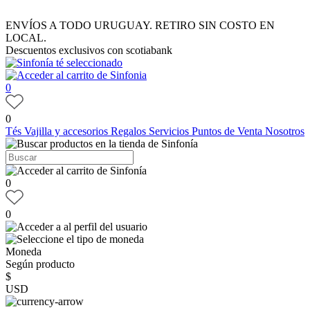
ENVÍOS A TODO URUGUAY. RETIRO SIN COSTO EN
LOCAL.
Descuentos exclusivos con scotiabank
0
0
Tés
Vajilla y accesorios
Regalos
Servicios
Puntos de Venta
Nosotros
0
0
Moneda
Según producto
$
USD