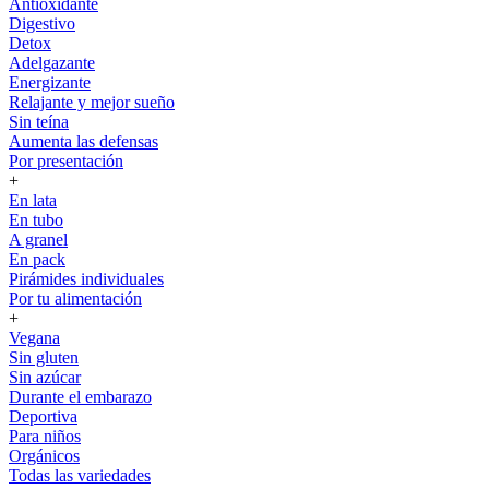
Antioxidante
Digestivo
Detox
Adelgazante
Energizante
Relajante y mejor sueño
Sin teína
Aumenta las defensas
Por presentación
+
En lata
En tubo
A granel
En pack
Pirámides individuales
Por tu alimentación
+
Vegana
Sin gluten
Sin azúcar
Durante el embarazo
Deportiva
Para niños
Orgánicos
Todas las variedades