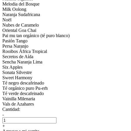
Melodia del Bosque
Milk Oolong
Naranja Sudafricana
Noël
Nubes de Caramelo
Oriental Goa Chai
Pai mu tan orgánico (té puro blanco)
Pasión Tango
Persa Naranjo
Rooibos África Tropical
Secretos de Aída
Sencha Naranja Lima
Six Apples
Sonata Silvestre
Sweet Harmony
Té negro descafeinado
Té orgánico puro Pu-erh
Té verde descafeinado
Vainilla Milenaria
Vals de Azahares
Cantidad:
-
+