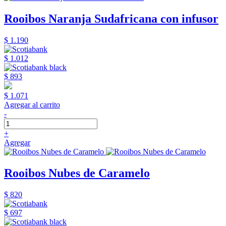
Rooibos Naranja Sudafricana con infusor
$ 1.190
$ 1.012
$ 893
$ 1.071
Agregar al carrito
-
+
Agregar
Rooibos Nubes de Caramelo
$ 820
$ 697