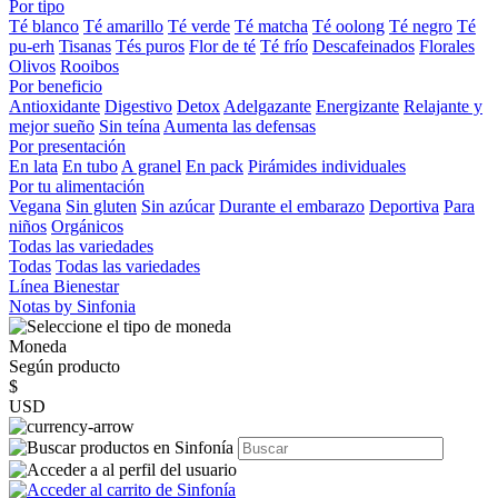
Por tipo
Té blanco
Té amarillo
Té verde
Té matcha
Té oolong
Té negro
Té
pu-erh
Tisanas
Tés puros
Flor de té
Té frío
Descafeinados
Florales
Olivos
Rooibos
Por beneficio
Antioxidante
Digestivo
Detox
Adelgazante
Energizante
Relajante y
mejor sueño
Sin teína
Aumenta las defensas
Por presentación
En lata
En tubo
A granel
En pack
Pirámides individuales
Por tu alimentación
Vegana
Sin gluten
Sin azúcar
Durante el embarazo
Deportiva
Para
niños
Orgánicos
Todas las variedades
Todas
Todas las variedades
Línea Bienestar
Notas by Sinfonia
Moneda
Según producto
$
USD