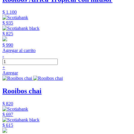
$ 1.100
$ 935
$ 825
$ 990
Agregar al carrito
-
+
Agregar
Rooibos chai
$ 820
$ 697
$ 615