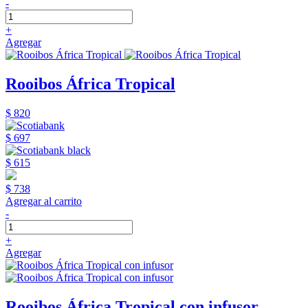
-
+
Agregar
Rooibos África Tropical
$ 820
$ 697
$ 615
$ 738
Agregar al carrito
-
+
Agregar
Rooibos África Tropical con infusor