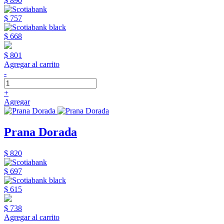
$ 890
$ 757
$ 668
$ 801
Agregar al carrito
-
+
Agregar
Prana Dorada
$ 820
$ 697
$ 615
$ 738
Agregar al carrito