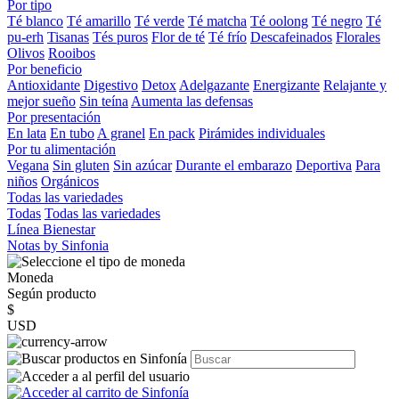
Por tipo
Té blanco
Té amarillo
Té verde
Té matcha
Té oolong
Té negro
Té
pu-erh
Tisanas
Tés puros
Flor de té
Té frío
Descafeinados
Florales
Olivos
Rooibos
Por beneficio
Antioxidante
Digestivo
Detox
Adelgazante
Energizante
Relajante y
mejor sueño
Sin teína
Aumenta las defensas
Por presentación
En lata
En tubo
A granel
En pack
Pirámides individuales
Por tu alimentación
Vegana
Sin gluten
Sin azúcar
Durante el embarazo
Deportiva
Para
niños
Orgánicos
Todas las variedades
Todas
Todas las variedades
Línea Bienestar
Notas by Sinfonia
Moneda
Según producto
$
USD