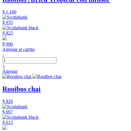
$ 1.100
$ 935
$ 825
$ 990
Agregar al carrito
-
+
Agregar
Rooibos chai
$ 820
$ 697
$ 615