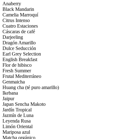
Anaberry
Black Mandarin
Camelia Marroquí
Citrus Intenso
Cuatro Estaciones
Cáscaras de café
Darjeeling
Dragón Amarillo
Dulce Seducción
Earl Grey Selection
English Breakfast
Flor de hibisco
Fresh Summer
Frutal Mediterráneo
Genmaicha
Huang cha (té puro amarillo)
Ikebana
Jaipur
Japan Sencha Makoto
Jardín Tropical
Jazmín de Luna
Leyenda Rusa
Limón Oriental
Mariposa azul
Matcha orgánico