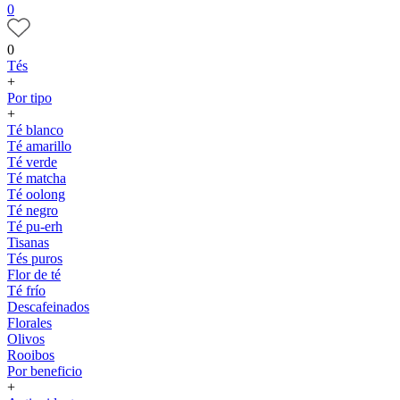
0
0
Tés
+
Por tipo
+
Té blanco
Té amarillo
Té verde
Té matcha
Té oolong
Té negro
Té pu-erh
Tisanas
Tés puros
Flor de té
Té frío
Descafeinados
Florales
Olivos
Rooibos
Por beneficio
+