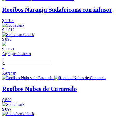
Rooibos Naranja Sudafricana con infusor
$ 1.190
$ 1.012
$ 893
$ 1.071
Agregar al carrito
-
+
Agregar
Rooibos Nubes de Caramelo
$ 820
$ 697