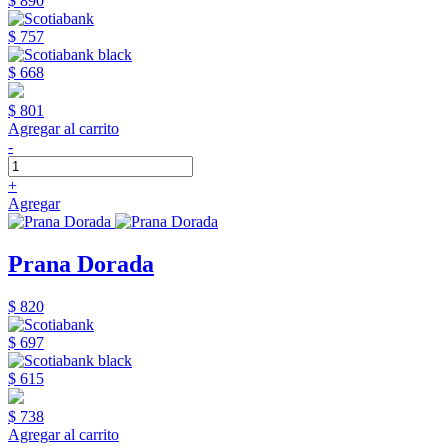
$ 890
$ 757
$ 668
$ 801
Agregar al carrito
-
+
Agregar
Prana Dorada
$ 820
$ 697
$ 615
$ 738
Agregar al carrito