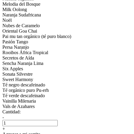
Melodia del Bosque
Milk Oolong
Naranja Sudafricana
Noël
Nubes de Caramelo
Oriental Goa Chai
Pai mu tan orgánico (té puro blanco)
Pasión Tango
Persa Naranjo
Rooibos África Tropical
Secretos de Aída
Sencha Naranja Lima
Six Apples
Sonata Silvestre
Sweet Harmony
Té negro descafeinado
Té orgánico puro Pu-erh
Té verde descafeinado
Vainilla Milenaria
Vals de Azahares
Cantidad:
-
+