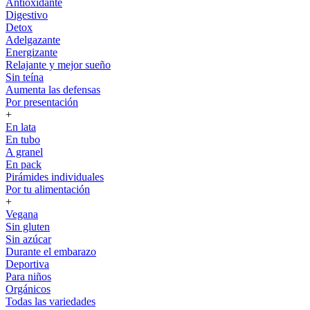
Antioxidante
Digestivo
Detox
Adelgazante
Energizante
Relajante y mejor sueño
Sin teína
Aumenta las defensas
Por presentación
+
En lata
En tubo
A granel
En pack
Pirámides individuales
Por tu alimentación
+
Vegana
Sin gluten
Sin azúcar
Durante el embarazo
Deportiva
Para niños
Orgánicos
Todas las variedades