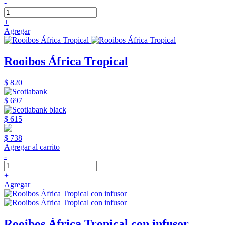
-
+
Agregar
Rooibos África Tropical
$ 820
$ 697
$ 615
$ 738
Agregar al carrito
-
+
Agregar
Rooibos África Tropical con infusor