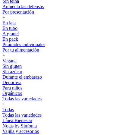
Sin teína
Aumenta las defensas
Por presentación
+
En lata
En tubo
A granel
En pack
Pirámides individuales
Por tu alimentación
+
Vegana
Sin gluten
Sin azúcar
Durante el embarazo
Deportiva
Para niños
Orgánicos
Todas las variedades
+
Todas
Todas las variedades
Línea Bienestar
Notas by Sinfonia
Vajilla y accesorios