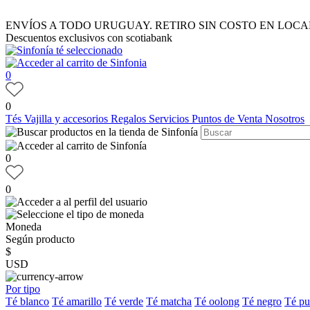
ENVÍOS A TODO URUGUAY. RETIRO SIN COSTO EN LOCA
Descuentos exclusivos con scotiabank
0
0
Tés
Vajilla y accesorios
Regalos
Servicios
Puntos de Venta
Nosotros
0
0
Moneda
Según producto
$
USD
Por tipo
Té blanco
Té amarillo
Té verde
Té matcha
Té oolong
Té negro
Té pu