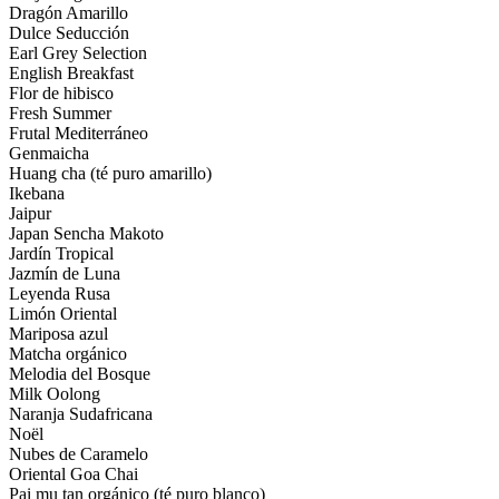
Dragón Amarillo
Dulce Seducción
Earl Grey Selection
English Breakfast
Flor de hibisco
Fresh Summer
Frutal Mediterráneo
Genmaicha
Huang cha (té puro amarillo)
Ikebana
Jaipur
Japan Sencha Makoto
Jardín Tropical
Jazmín de Luna
Leyenda Rusa
Limón Oriental
Mariposa azul
Matcha orgánico
Melodia del Bosque
Milk Oolong
Naranja Sudafricana
Noël
Nubes de Caramelo
Oriental Goa Chai
Pai mu tan orgánico (té puro blanco)