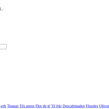
L.
-erh
Tisanas
Tés puros
Flor de té
Té frío
Descafeinados
Florales
Olivo