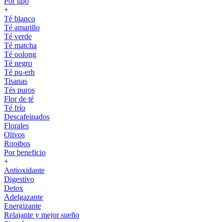
Por tipo
+
Té blanco
Té amarillo
Té verde
Té matcha
Té oolong
Té negro
Té pu-erh
Tisanas
Tés puros
Flor de té
Té frío
Descafeinados
Florales
Olivos
Rooibos
Por beneficio
+
Antioxidante
Digestivo
Detox
Adelgazante
Energizante
Relajante y mejor sueño