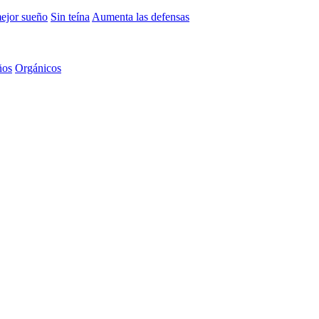
mejor sueño
Sin teína
Aumenta las defensas
ños
Orgánicos