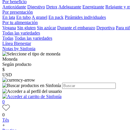
Por beneficio
Antioxidante
Digestivo
Detox
Adelgazante
Energizante
Relajante y 
Por presentación
En lata
En tubo
A granel
En pack
Pirámides individuales
Por tu alimentación
Vegana
Sin gluten
Sin azúcar
Durante el embarazo
Deportiva
Para ni
Todas las variedades
Todas
Todas las variedades
Línea Bienestar
Notas by Sinfonia
Moneda
Según producto
$
USD
0
0
Tés
+