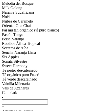
Melodia del Bosque
Milk Oolong
Naranja Sudafricana
Noël
Nubes de Caramelo
Oriental Goa Chai
Pai mu tan orgánico (té puro blanco)
Pasión Tango
Persa Naranjo
Rooibos África Tropical
Secretos de Aída
Sencha Naranja Lima
Six Apples
Sonata Silvestre
Sweet Harmony
Té negro descafeinado
Té orgánico puro Pu-erh
Té verde descafeinado
Vainilla Milenaria
Vals de Azahares
Cantidad:
-
+