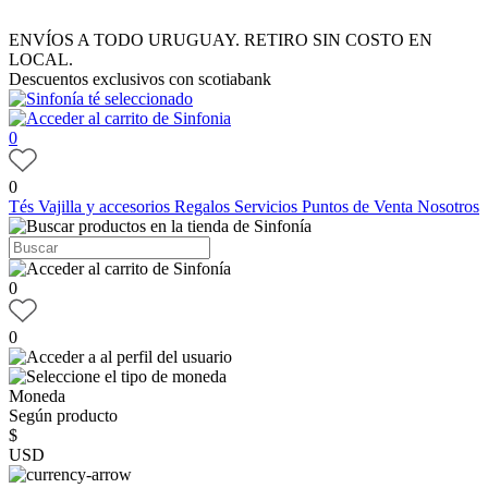
ENVÍOS A TODO URUGUAY. RETIRO SIN COSTO EN
LOCAL.
Descuentos exclusivos con scotiabank
0
0
Tés
Vajilla y accesorios
Regalos
Servicios
Puntos de Venta
Nosotros
0
0
Moneda
Según producto
$
USD