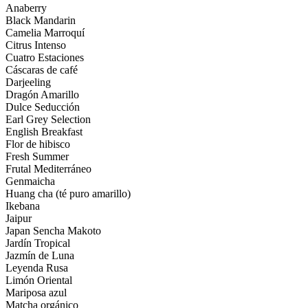
Anaberry
Black Mandarin
Camelia Marroquí
Citrus Intenso
Cuatro Estaciones
Cáscaras de café
Darjeeling
Dragón Amarillo
Dulce Seducción
Earl Grey Selection
English Breakfast
Flor de hibisco
Fresh Summer
Frutal Mediterráneo
Genmaicha
Huang cha (té puro amarillo)
Ikebana
Jaipur
Japan Sencha Makoto
Jardín Tropical
Jazmín de Luna
Leyenda Rusa
Limón Oriental
Mariposa azul
Matcha orgánico