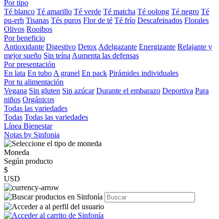
Por tipo
Té blanco
Té amarillo
Té verde
Té matcha
Té oolong
Té negro
Té
pu-erh
Tisanas
Tés puros
Flor de té
Té frío
Descafeinados
Florales
Olivos
Rooibos
Por beneficio
Antioxidante
Digestivo
Detox
Adelgazante
Energizante
Relajante y
mejor sueño
Sin teína
Aumenta las defensas
Por presentación
En lata
En tubo
A granel
En pack
Pirámides individuales
Por tu alimentación
Vegana
Sin gluten
Sin azúcar
Durante el embarazo
Deportiva
Para
niños
Orgánicos
Todas las variedades
Todas
Todas las variedades
Línea Bienestar
Notas by Sinfonia
Moneda
Según producto
$
USD