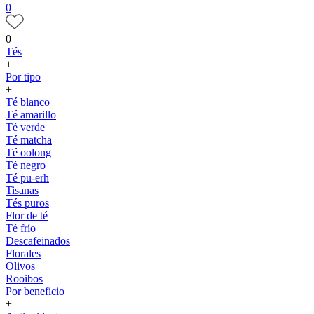
0
0
Tés
+
Por tipo
+
Té blanco
Té amarillo
Té verde
Té matcha
Té oolong
Té negro
Té pu-erh
Tisanas
Tés puros
Flor de té
Té frío
Descafeinados
Florales
Olivos
Rooibos
Por beneficio
+