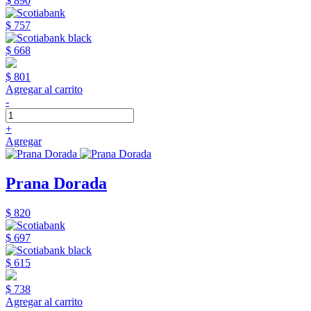
$ 890
$ 757
$ 668
$ 801
Agregar al carrito
-
+
Agregar
Prana Dorada
$ 820
$ 697
$ 615
$ 738
Agregar al carrito