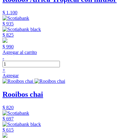
$ 1.100
$ 935
$ 825
$ 990
Agregar al carrito
-
+
Agregar
Rooibos chai
$ 820
$ 697
$ 615