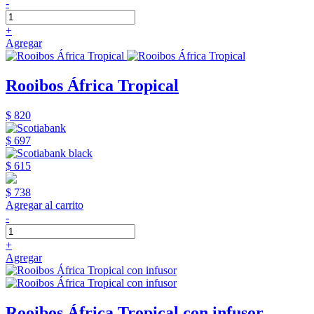
-
+
Agregar
Rooibos África Tropical
$ 820
$ 697
$ 615
$ 738
Agregar al carrito
-
+
Agregar
Rooibos África Tropical con infusor