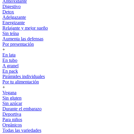
Antioxidante
Digestivo
Detox
Adelgazante
Energizante
Relajante y mejor sueño
Sin teína
Aumenta las defensas
Por presentación
+
En lata
En tubo
A granel
En pack
Pirámides individuales
Por tu alimentación
+
Vegana
Sin gluten
Sin azúcar
Durante el embarazo
Deportiva
Para niños
Orgánicos
Todas las variedades