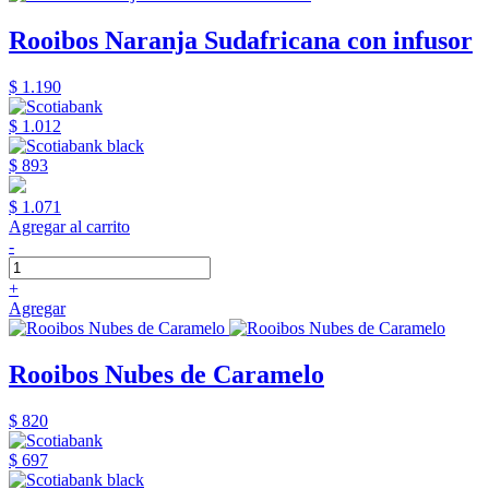
Rooibos Naranja Sudafricana con infusor
$ 1.190
$ 1.012
$ 893
$ 1.071
Agregar al carrito
-
+
Agregar
Rooibos Nubes de Caramelo
$ 820
$ 697